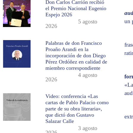
Don Carlos Carrión recibió
el Premio Nacional Eugenio
aud
Espejo 2026
un 
5 agosto
2026
Palabras de don Francisco
fra
Proaño Arandi en la
rat
incorporación de don Diego
Pérez Ordóñez en calidad de
miembro correspondiente
4 agosto
fo
2026
«La
aud
Video: conferencia «Las
cartas de Pablo Palacio como
parte de su obra literaria»,
que dictó don Gustavo
ext
Salazar Calle
3 agosto
2026