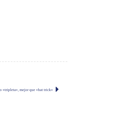
o «tripleta», mejor que «hat trick»