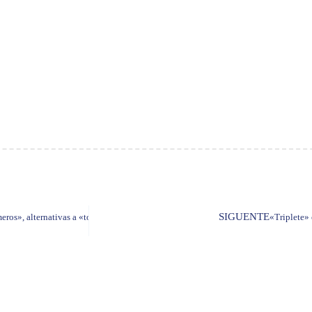
SIGUENTE
eros», alternativas a «top ten»
«Triplete» 