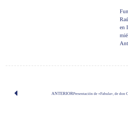
Fun
Raú
en 
mié
Ant
ANTERIOR
Presentación de «Fabula», de don 