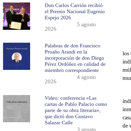
Don Carlos Carrión recibió
el Premio Nacional Eugenio
Espejo 2026
5 agosto
2026
Palabras de don Francisco
Proaño Arandi en la
los
incorporación de don Diego
ind
Pérez Ordóñez en calidad de
múl
miembro correspondiente
4 agosto
mu
2026
Video: conferencia «Las
ind
cartas de Pablo Palacio como
inm
parte de su obra literaria»,
que dictó don Gustavo
cas
Salazar Calle
de 
3 agosto