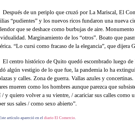
Después de un periplo que cruzó por La Mariscal, El Con
ilias “pudientes” y los nuevos ricos fundaron una nueva ciu
lendor que se deshace como burbujas de aire. Monumento a
ividualidad. Marginamiento de los “otros”. Boato que pasmar
rica. “Lo cursi como fracaso de la elegancia”, que dijera 
El centro histórico de Quito quedó escombrado luego de 
dó algún vestigio de lo que fue, la pandemia lo ha extingu
plazas y calles. Zona de guerra. Vallas azules y concertinas
ares mueren como los hombres aunque parezca que subsiste
í / y quiero volver a su vientre, / acariciar sus calles como 
ber sus sales / como sexo abierto”.
Este artículo apareció en el
diario El Comercio
.