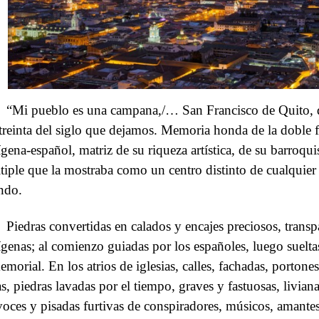
“Mi pueblo es una campana,/… San Francisco de Quito, de
 treinta del siglo que dejamos. Memoria honda de la doble f
ígena-español, matriz de su riqueza artística, de su barroq
tiple que la mostraba como un centro distinto de cualquier
ndo.
Piedras convertidas en calados y encajes preciosos, trans
ígenas; al comienzo guiadas por los españoles, luego suelta
emorial. En los atrios de iglesias, calles, fachadas, portone
as, piedras lavadas por el tiempo, graves y fastuosas, livian
voces y pisadas furtivas de conspiradores, músicos, amant