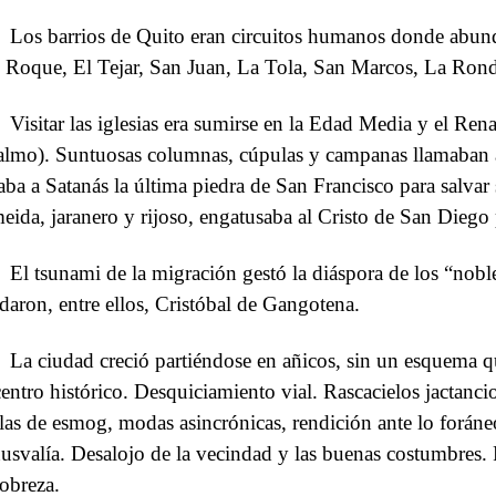
Los barrios de Quito eran circuitos humanos donde abun
 Roque, El Tejar, San Juan, La Tola, San Marcos, La Ro
Visitar las iglesias era sumirse en la Edad Media y el Ren
almo). Suntuosas columnas, cúpulas y campanas llamaban a
laba a Satanás la última piedra de San Francisco para salva
eida, jaranero y rijoso, engatusaba al Cristo de San Diego pa
El tsunami de la migración gestó la diáspora de los “nobl
daron, entre ellos, Cristóbal de Gangotena.
La ciudad creció partiéndose en añicos, sin un esquema q
centro histórico. Desquiciamiento vial. Rascacielos jactanci
elas de esmog, modas asincrónicas, rendición ante lo foráne
usvalía. Desalojo de la vecindad y las buenas costumbres. 
pobreza.