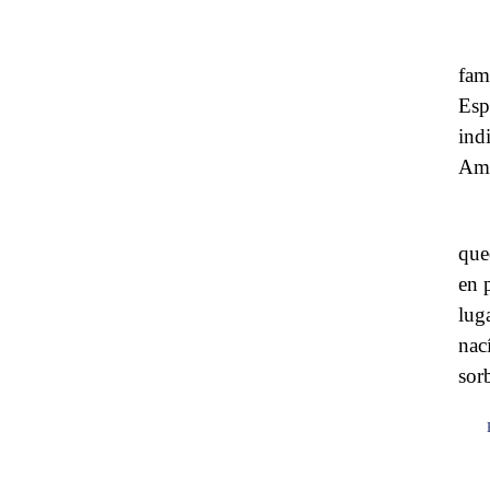
fam
Esp
ind
Amé
que
en 
lug
nac
sor