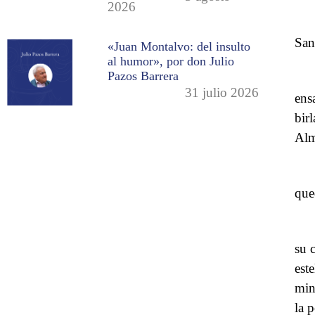
2026
San
«Juan Montalvo: del insulto
al humor», por don Julio
Pazos Barrera
31 julio 2026
ens
bir
Alm
que
su 
est
min
la 