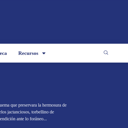
teca
Recursos
squema que preservara la hermosura de
los jactanciosos, torbellino de
endición ante lo foráneo...