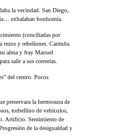
daba la vecindad. San Diego,
nda… exhalaban bonhomía.
acimiento (conciliadas por
 rezos y rebeliones. Cantuña
r su alma y fray Manuel
ra salir a sus correrías.
es” del centro. Pocos
ue preservara la hermosura de
osos, torbellino de vehículos,
o. Artificio. Sentimiento de
Progresión de la desigualdad y