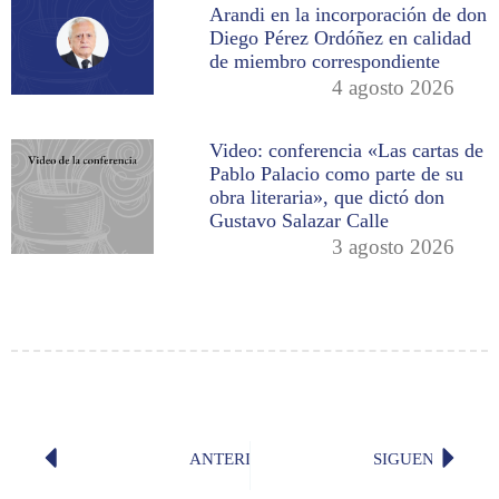
Arandi en la incorporación de don
Diego Pérez Ordóñez en calidad
de miembro correspondiente
4 agosto 2026
Video: conferencia «Las cartas de
Pablo Palacio como parte de su
obra literaria», que dictó don
Gustavo Salazar Calle
3 agosto 2026
ANTERIOR
SIGUENTE
«Ananké» (Aurora Estrada y Ayala)
«Soy» (