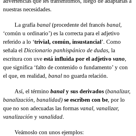
advertencias que les transmitimos, luego de adaptarlas a
nuestras necesidades.
La grafía
banal
(procedente del francés
banal,
‘común u ordinario’) es la correcta para el adjetivo
referido a lo ‘
trivial, común, insustancial
’. Como
señala el
Diccionario panhispánico de dudas
, la
escritura con uve
está influida por el adjetivo
vano
,
que significa ‘falto de contenido o fundamento’ y con
el que, en realidad,
banal
no guarda relación.
Así, el término
banal
y sus derivados
(
banalizar,
banalización
,
banalidad)
se escriben con be
, por lo
que no son adecuadas las formas
vanal, vanalizar,
vanalización
y
vanalidad
.
Veámoslo con unos ejemplos: