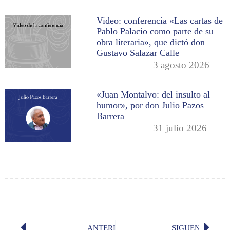
Video: conferencia «Las cartas de
Pablo Palacio como parte de su
obra literaria», que dictó don
Gustavo Salazar Calle
3 agosto 2026
«Juan Montalvo: del insulto al
humor», por don Julio Pazos
Barrera
31 julio 2026
ANTERIOR
SIGUENTE
«Magia» (Saranelly de Lamas)
«La sab