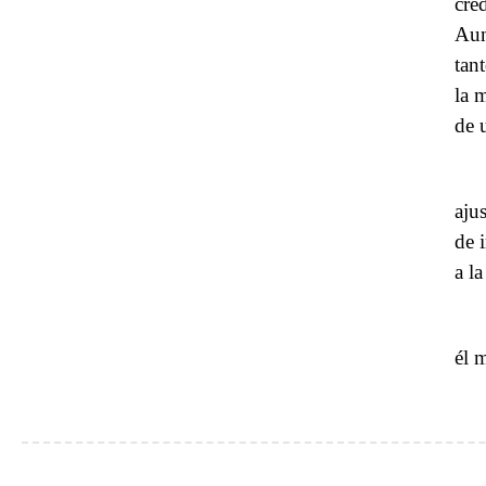
cre
Aun
tan
la 
de 
aju
de 
a l
él 