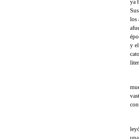
ya 
Sus
los
afue
époc
y e
cat
lite
mue
vas
con
ley
una