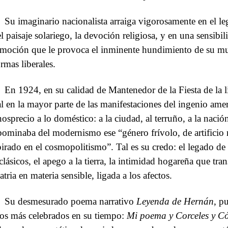
Su imaginario nacionalista arraiga vigorosamente en el le
el paisaje solariego, la devoción religiosa, y en una sensibi
moción que le provoca el inminente hundimiento de su mun
ormas liberales.
En 1924, en su calidad de Mantenedor de la Fiesta de la lir
al en la mayor parte de las manifestaciones del ingenio ame
osprecio a lo doméstico: a la ciudad, al terruño, a la nación,
bominaba del modernismo ese “género frívolo, de artificio r
pirado en el cosmopolitismo”. Tal es su credo: el legado de 
 clásicos, el apego a la tierra, la intimidad hogareña que tra
atria en materia sensible, ligada a los afectos.
Su desmesurado poema narrativo
Leyenda de Hernán
, p
tos más celebrados en su tiempo:
Mi poema y Corceles y C