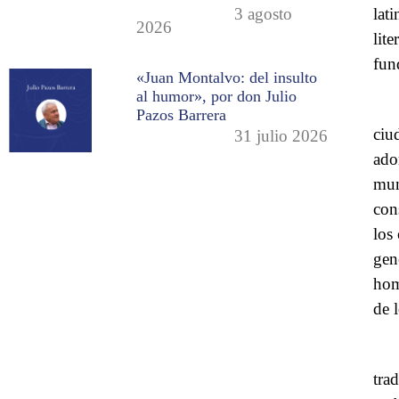
lat
3 agosto
2026
lit
fun
«Juan Montalvo: del insulto
al humor», por don Julio
Pazos Barrera
ciu
31 julio 2026
ado
mun
con
los
gen
hom
de 
tra