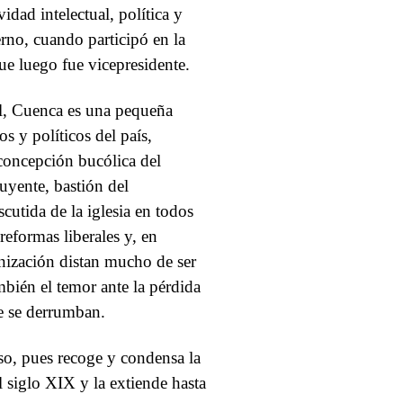
idad intelectual, política y
erno, cuando participó en la
ue luego fue vicepresidente.
l, Cuenca es una pequeña
s y políticos del país,
 concepción bucólica del
uyente, bastión del
cutida de la iglesia en todos
eformas liberales y, en
nización distan mucho de ser
bién el temor ante la pérdida
e se derrumban.
so, pues recoge y condensa la
l siglo XIX y la extiende hasta