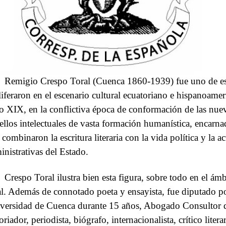
Remigio Crespo Toral (Cuenca 1860-1939) fue uno de eso
liferaron en el escenario cultural ecuatoriano e hispanoame
lo XIX, en la conflictiva época de conformación de las nue
ellos intelectuales de vasta formación humanística, encarna
combinaron la escritura literaria con la vida política y la ac
inistrativas del Estado.
Crespo Toral ilustra bien esta figura, sobre todo en el ám
al. Además de connotado poeta y ensayista, fue diputado po
versidad de Cuenca durante 15 años, Abogado Consultor 
oriador, periodista, biógrafo, internacionalista, crítico litera