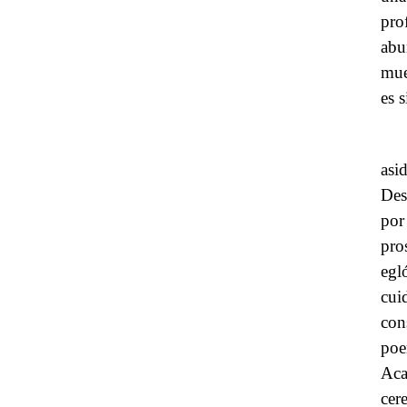
pro
abu
mue
es 
asi
Des
por
pro
egl
cui
con
po
Aca
cer