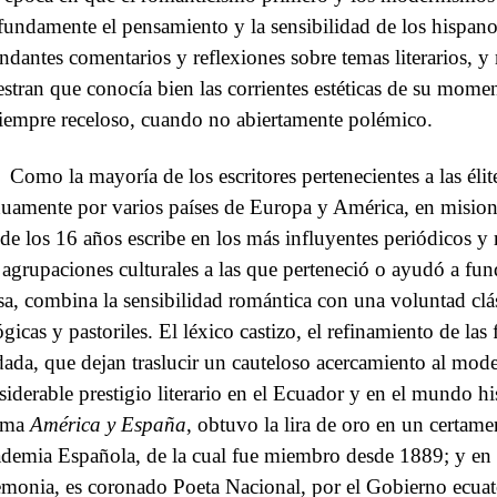
fundamente el pensamiento y la sensibilidad de los hispan
ndantes comentarios y reflexiones sobre temas literarios, y
stran que conocía bien las corrientes estéticas de su momen
siempre receloso, cuando no abiertamente polémico.
Como la mayoría de los escritores pertenecientes a las élit
duamente por varios países de Europa y América, en misione
de los 16 años escribe en los más influyentes periódicos y 
 agrupaciones culturales a las que perteneció o ayudó a fun
sa, combina la sensibilidad romántica con una voluntad clá
ógicas y pastoriles. El léxico castizo, el refinamiento de las
dada, que dejan traslucir un cauteloso acercamiento al mod
siderable prestigio literario en el Ecuador y en el mundo 
ema
América y España
, obtuvo la lira de oro en un certam
demia Española, de la cual fue miembro desde 1889; y en
emonia, es coronado Poeta Nacional, por el Gobierno ecuat