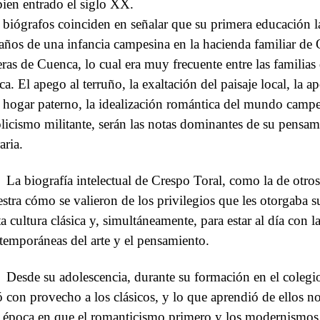
bien entrado el siglo XX.
 biógrafos coinciden en señalar que su primera educación l
 años de una infancia campesina en la hacienda familiar de 
ras de Cuenca, lo cual era muy frecuente entre las familias de
a. El apego al terruño, la exaltación del paisaje local, la ap
l hogar paterno, la idealización romántica del mundo camp
olicismo militante, serán las notas dominantes de su pensami
raria.
La biografía intelectual de Crespo Toral, como la de otros
stra cómo se valieron de los privilegios que les otorgaba su
ta cultura clásica y, simultáneamente, para estar al día con 
temporáneas del arte y el pensamiento.
Desde su adolescencia, durante su formación en el colegio
ó con provecho a los clásicos, y lo que aprendió de ellos 
 época en que el romanticismo primero y los modernismos