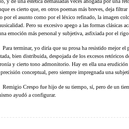
do, y de una estética demasiadas veces ahogada por una retó
que es cierto que, en otros poemas más breves, deja filtrar 
to por el asunto como por el léxico refinado, la imagen color
musicalidad. Pero su excesivo apego a las formas clásicas ac
una emoción más personal y subjetiva, asfixiada por el rig
Para terminar, yo diría que su prosa ha resistido mejor el
stada, bien distribuida, despojada de los excesos retóricos 
ironía y cierto tono admonitorio. Hay en ella una erudición 
a precisión conceptual, pero siempre impregnada una subjet
Remigio Crespo fue hijo de su tiempo, sí, pero de un tie
mismo ayudó a configurar.