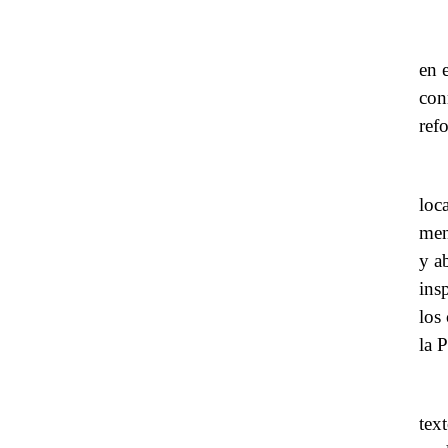
en 
con
ref
loc
men
y a
ins
los
la P
tex