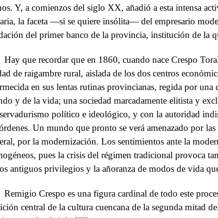
inos. Y, a comienzos del siglo XX, añadió a esta intensa activ
eraria, la faceta —si se quiere insólita— del empresario mod
dación del primer banco de la provincia, institución de la q
Hay que recordar que en 1860, cuando nace Crespo Tora
dad de raigambre rural, aislada de los dos centros económico
rmecida en sus lentas rutinas provincianas, regida por una
do y de la vida; una sociedad marcadamente elitista y excl
servadurismo político e ideológico, y con la autoridad indis
 órdenes. Un mundo que pronto se verá amenazado por las r
eral, por la modernización. Los sentimientos ante la moder
ogéneos, pues la crisis del régimen tradicional provoca tam
los antiguos privilegios y la añoranza de modos de vida qu
Remigio Crespo es una figura cardinal de todo este proce
dición central de la cultura cuencana de la segunda mitad de