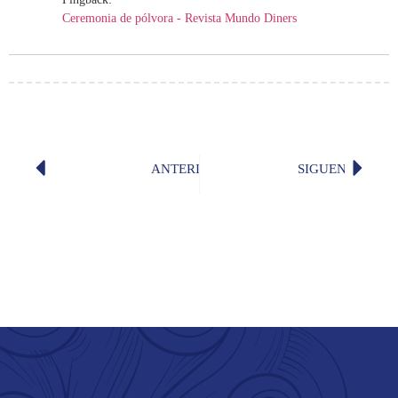
Ceremonia de pólvora - Revista Mundo Diners
ANTERIOR
SIGUENTE
Poema del día: «Caballería» (Fernan
Poema d