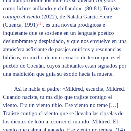
una trampa donde los muertos se quedan colgados
como liebres aullando y chillando». (80-81)
Trajiste
contigo el viento
(2022), de Natalia García Freire
[1]
(Cuenca, 1991)
, es una novela prodigiosa e
inquietante que se sostiene en un lenguaje poético
deslumbrante y despiadado, y que nos envuelve en una
atmósfera asfixiante de pasajes oníricos y resonancias
bíblicas, en medio de un escenario de terror que es el
pueblo de Cocuán, cuyos habitantes están signados por
una maldición que guía su éxodo hacia la muerte.
Así le habla el padre: «Mildred, escucha, Mildred.
Cuando naciste, tu ma dijo que trajiste contigo el
viento. Era un viento tibio. Ese viento no teme […]
Trajiste contigo el viento que se llevaba las cipselas de
los dientes de león a recorrer el mundo, Mildred. El
viento que calma al ganado. Ese viento no teme». (14)