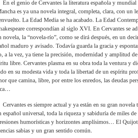
En el genio de Cervantes la literatura española y mundia
Mancha es ya una novela integral, completa, clara, con un l
envuelto. La Edad Media se ha acabado. La Edad Contemp
hakespeare correspondían al siglo XVI. En Cervantes se adel
n novela, la “novela-río”, como se dirá después, en un deci
añol maduro y avisado. Todavía guarda la gracia y espont
o, a la vez, ya tiene la precisión, modernidad y amplitud de 
íritu libre. Cervantes plasma en su obra toda la ventura y d
ido en su modesta vida y toda la libertad de un espíritu pr
or que camina, libre, por entre los enredos, las deudas pers
oca…
Cervantes es siempre actual y ya están en su gran novela t
n español universal, toda la riqueza y sabiduría de miles de
resiones humorísticas y horizontes amplísimos… El Quijot
tencias sabias y un gran sentido común.