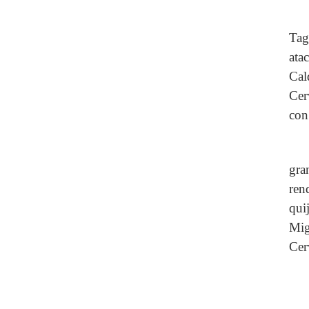
Tag
ata
Cal
Cer
con
gra
ren
qui
Mig
Cer