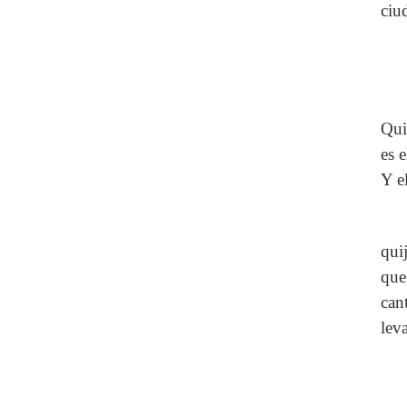
ciu
Qui
es 
Y e
qui
que
can
lev