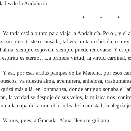
dades de la Andalucía:
* * *
Ya toda está a punto para viajar a Andalucía. Pero ¿ y el 
zá un poco triste o cansada, tal vez un tanto herida, o mu
el alma, siempre es joven, siempre puede renovarse. Y es que
l espíritu es eterno…La primera virtud, la virtud cardinal, 
Y así, por esas áridas pampas de La Mancha, por esos ca
jotescos, va nuestra alma, aventurera, anhelosa, trashumant
 quizá más allá, en lontananza, donde antiguo sonaba el la
tan, la verdad se despoje de sus velos, la música nos reanim
anten la copa del amor, el brindis de la amistad, la alegría 
Vamos, pues, a Granada. Alma, lleva tu guitarra…