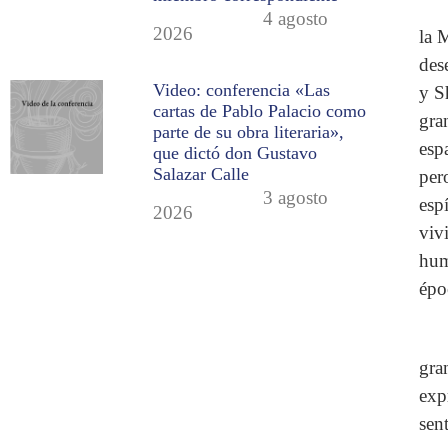
4 agosto
2026
la 
des
Video: conferencia «Las
y S
cartas de Pablo Palacio como
gra
parte de su obra literaria»,
esp
que dictó don Gustavo
Salazar Calle
per
3 agosto
esp
2026
viv
hum
ép
gra
exp
sen