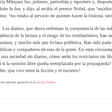
cía Márquez fue, primero, periodista y reportero y, despué
bién lo fue, y dijo, al recibir el premio Nobel, que “escrib
itor, “no estaba al servicio de quienes hacen la historia, sin
Los diarios, que ahora enfrentan la competencia de las red
adencia de la lectura y el riesgo de los totalitarismos, han 
untura, y mucho más que liviana polémica. Han sido parte es
úblicas y compañeros de ruta de la gente. En estas circuns
á una sociedad sin diarios, cómo serán los noticiarios sin l
a si la opinión libre queda reemplazada por la propaganda?
ibe, que vive entre la ficción y el encierro?
Este artículo apareció en la
revista Forbes
.