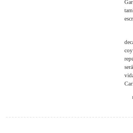
Gar
tam
escr
dec
coy
rep
ser
vid
Car