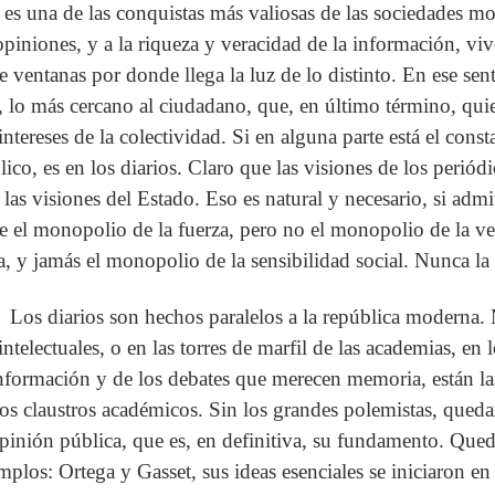
 es una de las conquistas más valiosas de las sociedades mo
opiniones, y a la riqueza y veracidad de la información, vi
ne ventanas por donde llega la luz de lo distinto. En ese sen
, lo más cercano al ciudadano, que, en último término, qu
intereses de la colectividad. Si en alguna parte está el const
lico, es en los diarios. Claro que las visiones de los periód
 las visiones del Estado. Eso es natural y necesario, si adm
ne el monopolio de la fuerza, pero no el monopolio de la verd
ca, y jamás el monopolio de la sensibilidad social. Nunca la
Los diarios son hechos paralelos a la república moderna.
intelectuales, o en las torres de marfil de las academias, en l
información y de los debates que merecen memoria, están la
los claustros académicos. Sin los grandes polemistas, quedar
opinión pública, que es, en definitiva, su fundamento. Queda
mplos: Ortega y Gasset, sus ideas esenciales se iniciaron en