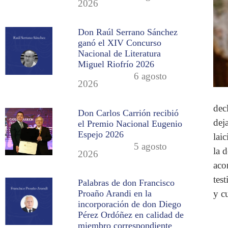
2026
Don Raúl Serrano Sánchez
ganó el XIV Concurso
Nacional de Literatura
Miguel Riofrío 2026
6 agosto
2026
dec
Don Carlos Carrión recibió
dej
el Premio Nacional Eugenio
Espejo 2026
lai
5 agosto
la 
2026
aco
tes
Palabras de don Francisco
y c
Proaño Arandi en la
incorporación de don Diego
Pérez Ordóñez en calidad de
miembro correspondiente