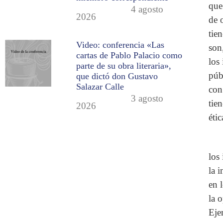
que
4 agosto
2026
de 
tie
Video: conferencia «Las
son
cartas de Pablo Palacio como
los 
parte de su obra literaria»,
púb
que dictó don Gustavo
Salazar Calle
con
3 agosto
tie
2026
éti
los 
la 
en 
la 
Eje