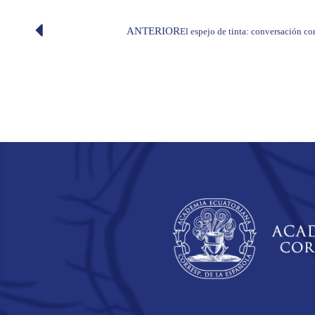
ANTERIOR
El espejo de tinta: conversación co