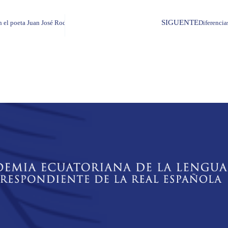
SIGUENTE
n el poeta Juan José Rodinás
Diferencia