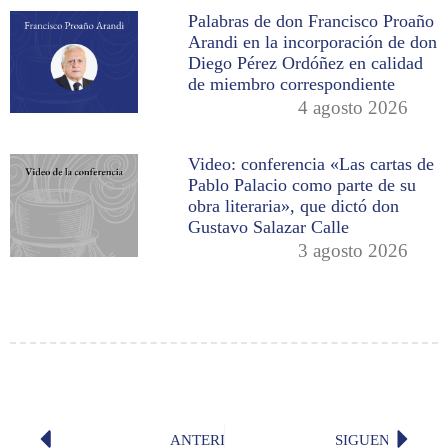
Palabras de don Francisco Proaño
Arandi en la incorporación de don
Diego Pérez Ordóñez en calidad
de miembro correspondiente
4 agosto 2026
Video: conferencia «Las cartas de
Pablo Palacio como parte de su
obra literaria», que dictó don
Gustavo Salazar Calle
3 agosto 2026
ANTERIOR
SIGUENTE
«Rima LIV» (Leonidas Pallares Artet
«Vértig