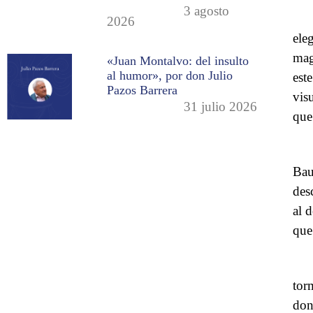
3 agosto
2026
ele
mag
«Juan Montalvo: del insulto
al humor», por don Julio
est
Pazos Barrera
vis
31 julio 2026
que
Bau
des
al 
que
tor
don