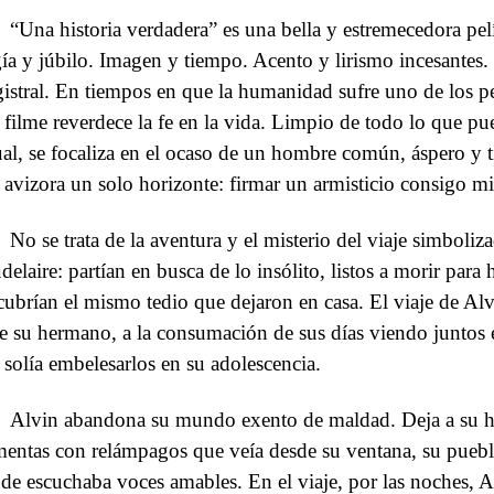
“Una historia verdadera” es una bella y estremecedora pe
gía y júbilo. Imagen y tiempo. Acento y lirismo incesantes
istral. En tiempos en que la humanidad sufre uno de los peo
e filme reverdece la fe en la vida. Limpio de todo lo que pu
ual, se focaliza en el ocaso de un hombre común, áspero y ti
 avizora un solo horizonte: firmar un armisticio consigo 
No se trata de la aventura y el misterio del viaje simboliz
delaire: partían en busca de lo insólito, listos a morir para 
cubrían el mismo tedio que dejaron en casa. El viaje de Al
de su hermano, a la consumación de sus días viendo juntos e
 solía embelesarlos en su adolescencia.
Alvin abandona su mundo exento de maldad. Deja a su hij
mentas con relámpagos que veía desde su ventana, su puebl
de escuchaba voces amables. En el viaje, por las noches, Al