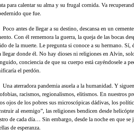
ata para calentar su alma y su frugal comida. Va recuperando
edernido que fue.
Poco antes de llegar a su destino, descansa en un cementer
mento. Con él rememora la guerra, la queja de las bocas des
ido de la muerte. Le pregunta si conoce a su hermano. Sí, é
a llegar donde él. No hay dioses ni religiones en Alvin, so
inguido, conciencia de que su cuerpo está cayéndosele a pe
ificaría el perdón.
Una aterradora pandemia asuela a la humanidad. Y sigu
ofobias, racismos, regionalismos, elitismos. En nuestros pr
los ojos de los pobres sus microscópicas dádivas, los políti
nstruir al enemigo”, las religiones bendicen desde helicópte
stro de cada día… Sin embargo, desde la noche en que se ju
ellas de esperanza.