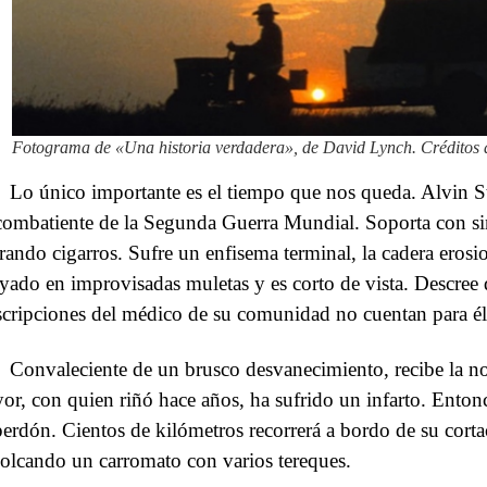
Fotograma de «Una historia verdadera», de David Lynch. Créditos a
Lo único importante es el tiempo que nos queda. Alvin St
combatiente de la Segunda Guerra Mundial. Soporta con si
rando cigarros. Sufre un enfisema terminal, la cadera eros
yado en improvisadas muletas y es corto de vista. Descree d
scripciones del médico de su comunidad no cuentan para él
Convaleciente de un brusco desvanecimiento, recibe la n
or, con quien riñó hace años, ha sufrido un infarto. Entonc
perdón. Cientos de kilómetros recorrerá a bordo de su cort
olcando un carromato con varios tereques.