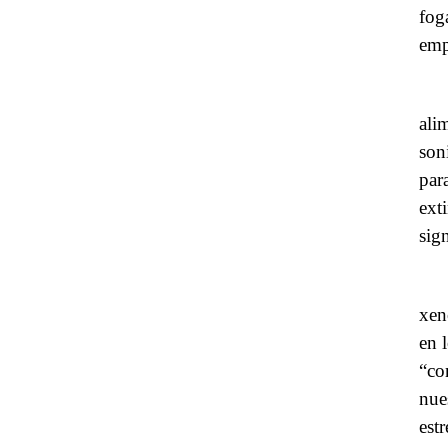
fog
emp
ali
son
par
ext
sign
xen
en 
“co
nue
estr