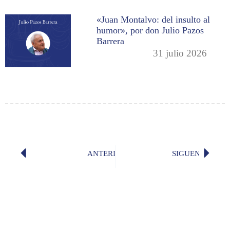
«Juan Montalvo: del insulto al
humor», por don Julio Pazos
Barrera
31 julio 2026
ANTERIOR
SIGUENTE
Discurso de incorporación de don E
Claves 