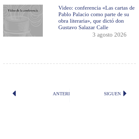
Video: conferencia «Las cartas de
Pablo Palacio como parte de su
obra literaria», que dictó don
Gustavo Salazar Calle
3 agosto 2026
ANTERIOR
SIGUENTE
«’Cuerpo presente’, de Siomara España
«Velocí