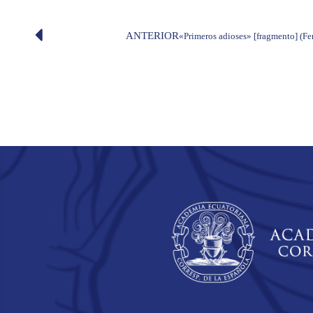
ANTERIOR
«Primeros adioses» [fragmento] (F