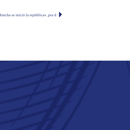
chincha se inició la república», por don Gonzalo Ortiz