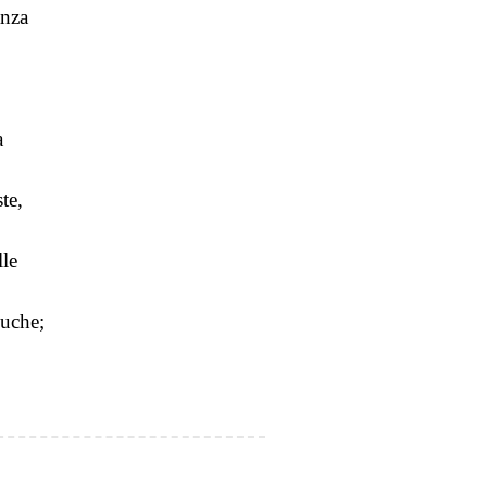
anza
a
te,
le
uche;