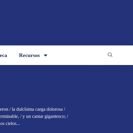
teca
Recursos
eron / la dulcísima carga dolorosa /
rminable, / y un cantar gigantesco; /
os cielos...