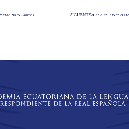
SIGUENTE
ernando Nieto Cadena)
«Con el triunfo en el Pi