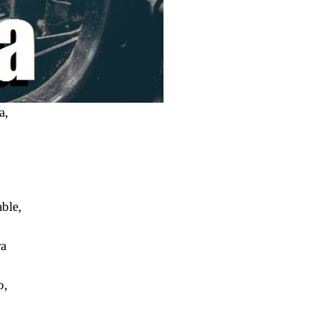
a,
ble,
ra
o,