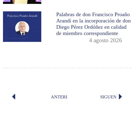
Palabras de don Francisco Proaño
Arandi en la incorporación de don
Diego Pérez Ordóñez en calidad
de miembro correspondiente
4 agosto 2026
ANTERIOR
SIGUENTE
«Una exposición simultánea en decen
«El rei