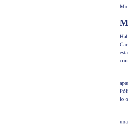
Muñ
M
Hab
Car
est
con
apa
Pól
lo 
una