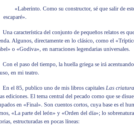
«Laberinto. Como su constructor, sé que salir de es
escaparé».
Una característica del conjunto de pequeños relatos es qu
enda. Algunos, directamente en lo clásico, como el «Trípti
bel» o «Godiva», en narraciones legendarias universales.
Con el paso del tiempo, la huella griega se irá acentuando
luso, en mi teatro.
En el 85, publico uno de mis libros capitales
Las criatur
ias ediciones. El tema central del pecado como que se disuel
upados en «Final». Son cuentos cortos, cuya base es el hu
imos, «La parte del león» y «Orden del día»; lo sobrenatural
orias, estructuradas en pocas líneas: