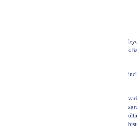
ley
«Ba
inc
var
agr
últ
hist