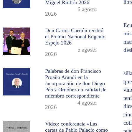
lib
Miguel Riofrío 2026
6 agosto
2026
Ecu
Don Carlos Carrión recibió
mis 
el Premio Nacional Eugenio
mar
Espejo 2026
5 agosto
des
2026
Palabras de don Francisco
sil
Proaño Arandi en la
que
incorporación de don Diego
Pérez Ordóñez en calidad de
vín
miembro correspondiente
ten
4 agosto
dir
2026
cin
cot
Video: conferencia «Las
cartas de Pablo Palacio como
tel