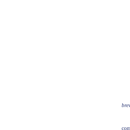
bre
com