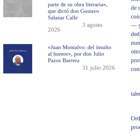
parte de su obra literaria»,
de 
que dictó don Gustavo
con
Salazar Calle
3 agosto
— y
2026
ded
num
«Juan Montalvo: del insulto
otr
al humor», por don Julio
pro
Pazos Barrera
31 julio 2026
con
tale
Ord
pro