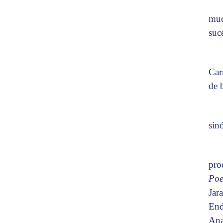
muc
suc
Car
de 
sin
pro
Poe
Jar
End
Ana