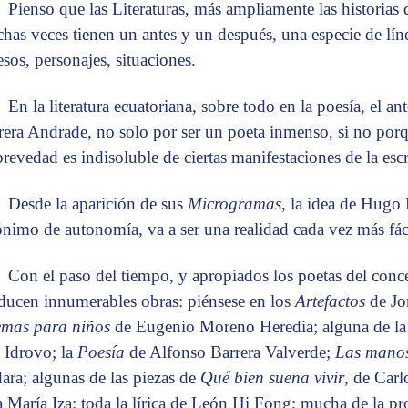
Pienso que las Literaturas, más ampliamente las historias 
has veces tienen un antes y un después, una especie de líne
esos, personajes, situaciones.
En la literatura ecuatoriana, sobre todo en la poesía, el a
rera Andrade, no solo por ser un poeta inmenso, si no porqu
brevedad es indisoluble de ciertas manifestaciones de la escr
Desde la aparición de sus
Microgramas
, la idea de Hugo 
ónimo de autonomía, va a ser una realidad cada vez más fáci
Con el paso del tiempo, y apropiados los poetas del con
ducen innumerables obras: piénsese en los
Artefactos
de Jo
mas para niños
de Eugenio Moreno Heredia; alguna de la 
a Idrovo; la
Poesía
de Alfonso Barrera Valverde;
Las mano
ara; algunas de las piezas de
Qué bien suena vivir
, de Carl
 María Iza; toda la lírica de León Hi Fong; mucha de la 