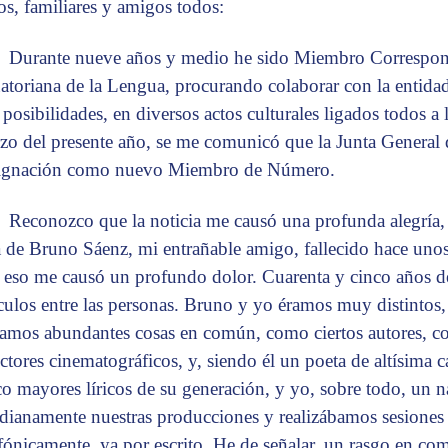
ros, familiares y amigos todos:
Durante nueve años y medio he sido Miembro Correspon
atoriana de la Lengua, procurando colaborar con la entida
posibilidades, en diversos actos culturales ligados todos a l
zo del presente año, se me comunicó que la Junta General
ignación como nuevo Miembro de Número.
Reconozco que la noticia me causó una profunda alegría, 
la de Bruno Sáenz, mi entrañable amigo, fallecido hace uno
 eso me causó un profundo dolor. Cuarenta y cinco años d
culos entre las personas. Bruno y yo éramos muy distintos
íamos abundantes cosas en común, como ciertos autores, com
ectores cinematográficos, y, siendo él un poeta de altísima c
co mayores líricos de su generación, y yo, sobre todo, un 
idianamente nuestras producciones y realizábamos sesiones de
efónicamente, ya por escrito. He de señalar, un rasgo en 