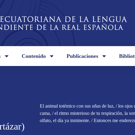
s
Contenido
Publicaciones
Biblio
El animal totémico con sus uñas de luz, / los ojos 
cama, / el ritmo misterioso de tu respiración, la so
olfato, el día ya inminente. / Entonces me enderezo
rtázar)