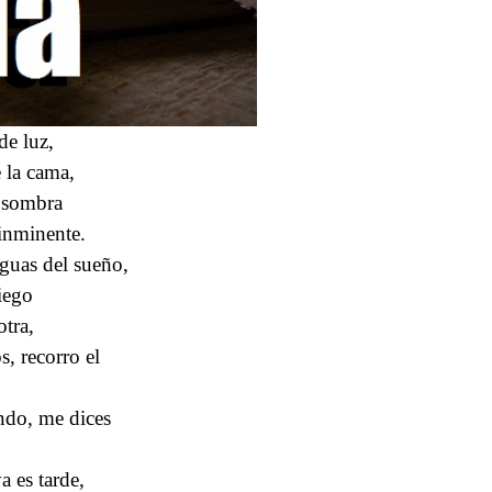
de luz,
 la cama,
a sombra
 inminente.
guas del sueño,
iego
otra,
, recorro el
ndo, me dices
a es tarde,