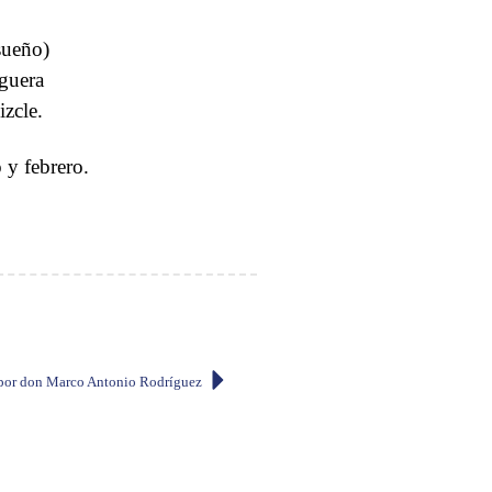
 sueño)
oguera
izcle.
y febrero.
 por don Marco Antonio Rodríguez