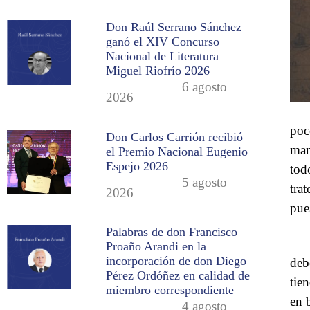
Don Raúl Serrano Sánchez
ganó el XIV Concurso
Nacional de Literatura
Miguel Riofrío 2026
6 agosto
2026
poc
Don Carlos Carrión recibió
man
el Premio Nacional Eugenio
Espejo 2026
tod
5 agosto
tra
2026
pue
Palabras de don Francisco
Proaño Arandi en la
incorporación de don Diego
deb
Pérez Ordóñez en calidad de
tie
miembro correspondiente
en 
4 agosto