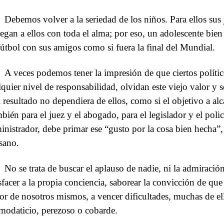
Debemos volver a la seriedad de los niños. Para ellos sus 
regan a ellos con toda el alma; por eso, un adolescente bi
fútbol con sus amigos como si fuera la final del Mundial.
A veces podemos tener la impresión de que ciertos polític
lquier nivel de responsabilidad, olvidan este viejo valor y 
el resultado no dependiera de ellos, como si el objetivo a alc
bién para el juez y el abogado, para el legislador y el policí
inistrador, debe primar ese “gusto por la cosa bien hecha”, n
esano.
No se trata de buscar el aplauso de nadie, ni la admiració
isfacer a la propia conciencia, saborear la convicción de qu
or de nosotros mismos, a vencer dificultades, muchas de ell
modaticio, perezoso o cobarde.