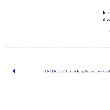
luc
div
ANTERIOR
«Hora tras hora, día tras día» (Rosa