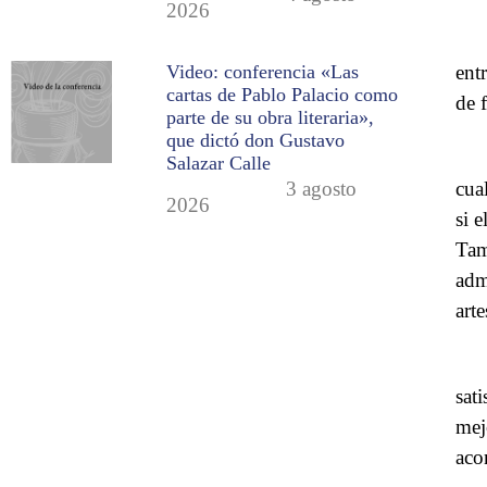
2026
ent
Video: conferencia «Las
cartas de Pablo Palacio como
de 
parte de su obra literaria»,
que dictó don Gustavo
Salazar Calle
cua
3 agosto
2026
si 
Tam
adm
art
sat
mej
aco