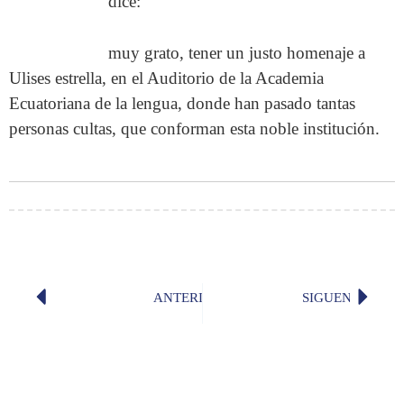
dice:
muy grato, tener un justo homenaje a
Ulises estrella, en el Auditorio de la Academia
Ecuatoriana de la lengua, donde han pasado tantas
personas cultas, que conforman esta noble institución.
ANTERIOR
SIGUENTE
«Impossible dream», microcuento po
«Madre 