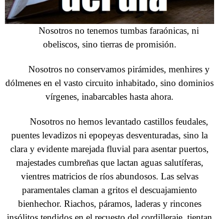
Nosotros no tenemos tumbas faraónicas, ni
obeliscos, sino tierras de promisión.
Nosotros no conservamos pirámides, menhires y
dólmenes en el vasto circuito inhabitado, sino dominios
vírgenes, inabarcables hasta ahora.
Nosotros no hemos levantado castillos feudales,
puentes levadizos ni epopeyas desventuradas, sino la
clara y evidente marejada fluvial para asentar puertos,
majestades cumbreñas que lactan aguas salutíferas,
vientres matricios de ríos abundosos. Las selvas
paramentales claman a gritos el descuajamiento
bienhechor. Riachos, páramos, laderas y rincones
insólitos tendidos en el recuesto del cordilleraje, tientan