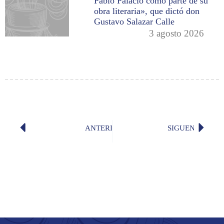
Pablo Palacio como parte de su
obra literaria», que dictó don
Gustavo Salazar Calle
3 agosto 2026
ANTERIOR
SIGUENTE
«Si de música se trata, pasillos», po
«En tor