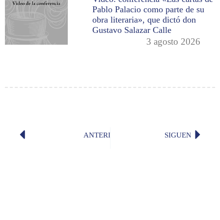
Pablo Palacio como parte de su
obra literaria», que dictó don
Gustavo Salazar Calle
3 agosto 2026
ANTERIOR
SIGUENTE
«Luna mía de ayer, hoy de mi olvido»
«Elogio