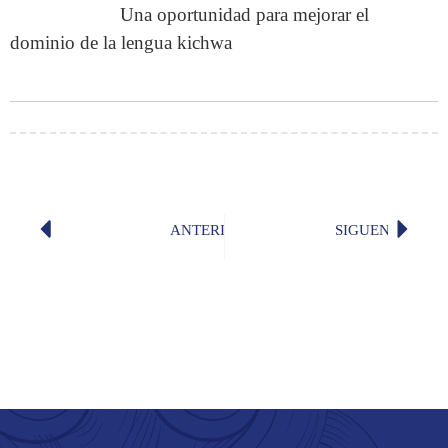
Una oportunidad para mejorar el
dominio de la lengua kichwa
ANTERIOR
SIGUENTE
Discurso de bienvenida a Niall Binns
Se publ