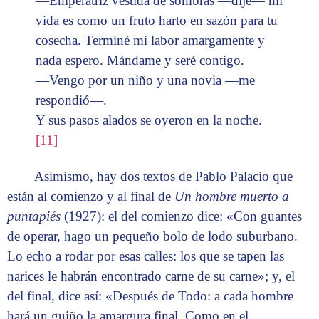
—Emperatriz vestida de sombras —dije— mi
vida es como un fruto harto en sazón para tu
cosecha. Terminé mi labor amargamente y
nada espero. Mándame y seré contigo.
—Vengo por un niño y una novia —me
respondió—.
Y sus pasos alados se oyeron en la noche.
[11]
Asimismo, hay dos textos de Pablo Palacio que
están al comienzo y al final de
Un hombre muerto a
puntapiés
(1927): el del comienzo dice: «Con guantes
de operar, hago un pequeño bolo de lodo suburbano.
Lo echo a rodar por esas calles: los que se tapen las
narices le habrán encontrado carne de su carne»; y, el
del final, dice así: «Después de Todo: a cada hombre
hará un guiño la amargura final. Como en el