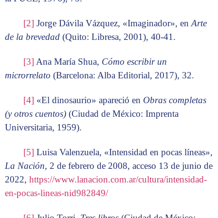
[2]
Jorge Dávila Vázquez, «Imaginador», en
Arte
de la brevedad
(Quito: Libresa, 2001), 40-41.
[3]
Ana María Shua,
Cómo escribir un
microrrelato
(Barcelona: Alba Editorial, 2017), 32.
[4]
«El dinosaurio» apareció en
Obras completas
(y otros cuentos)
(Ciudad de México: Imprenta
Universitaria, 1959).
[5]
Luisa Valenzuela, «Intensidad en pocas líneas»,
La Nación
, 2 de febrero de 2008, acceso 13 de junio de
2022,
https://www.lanacion.com.ar/cultura/intensidad-
en-pocas-lineas-nid982849/
[6]
Julio Torri,
Tres libros
(Ciudad de México: