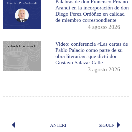
Palabras de don Francisco Proaño
Arandi en la incorporación de don
Diego Pérez Ordóñez en calidad
de miembro correspondiente
4 agosto 2026
Video: conferencia «Las cartas de
Pablo Palacio como parte de su
obra literaria», que dictó don
Gustavo Salazar Calle
3 agosto 2026
ANTERIOR
SIGUENTE
«Tengo celos» (Rosario Sansores)
«Josefi