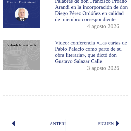
Palabras de don Francisco Proaño
Arandi en la incorporación de don
Diego Pérez Ordóñez en calidad
de miembro correspondiente
4 agosto 2026
Video: conferencia «Las cartas de
Pablo Palacio como parte de su
obra literaria», que dictó don
Gustavo Salazar Calle
3 agosto 2026
ANTERIOR
SIGUENTE
Poema del día: «Soledad» (María El
Poema 