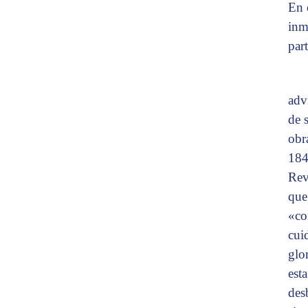
En 
inm
par
adv
de 
obr
184
Rev
que
«co
cui
glo
est
des