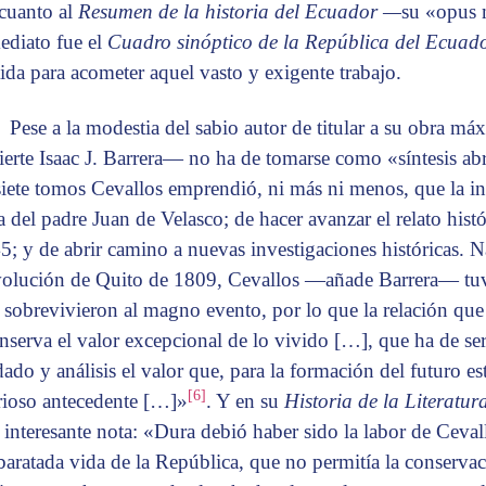
cuanto al
Resumen de la historia del Ecuador —
su «opus
ediato fue el
Cuadro sinóptico de la República del Ecuad
tida para acometer aquel vasto y exigente trabajo.
Pese a la modestia del sabio autor de titular a su obra m
ierte Isaac J. Barrera— no ha de tomarse como «síntesis ab
siete tomos Cevallos emprendió, ni más ni menos, que la ing
a del padre Juan de Velasco; de hacer avanzar el relato histó
5; y de abrir camino a nuevas investigaciones históricas. N
olución de Quito de 1809, Cevallos —añade Barrera— tuvo
 sobrevivieron al magno evento, por lo que la relación que 
nserva el valor excepcional de lo vivido […], que ha de ser
dado y análisis el valor que, para la formación del futuro es
[6]
rioso antecedente […]»
. Y en su
Historia de la Literatu
a interesante nota: «Dura debió haber sido la labor de Cevall
baratada vida de la República, que no permitía la conserva