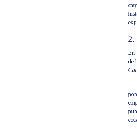
car
his
exp
2.
En 
de 
Cat
pop
emp
pub
ecu