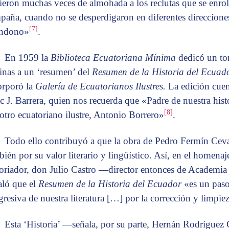
vieron muchas veces de almohada a los reclutas que se enro
paña, cuando no se desperdigaron en diferentes direcciones
[7]
ndono»
.
En 1959 la
Biblioteca Ecuatoriana Mínima
dedicó un to
inas a un ‘resumen’ del
Resumen de la
Historia del Ecuado
orporó la
Galería de Ecuatorianos Ilustres.
La edición cuen
ac J. Barrera, quien nos recuerda que «Padre de nuestra histo
[8]
 otro ecuatoriano ilustre, Antonio Borrero»
.
Todo ello contribuyó a que la obra de Pedro Fermín Ceval
bién por su valor literario y lingüístico. Así, en el homena
toriador, don Julio Castro —director entonces de Academi
aló que el
Resumen de la Historia del Ecuador
«es un paso
gresiva de nuestra literatura […] por la corrección y limpie
Esta ‘Historia’ —señala, por su parte, Hernán Rodríguez 