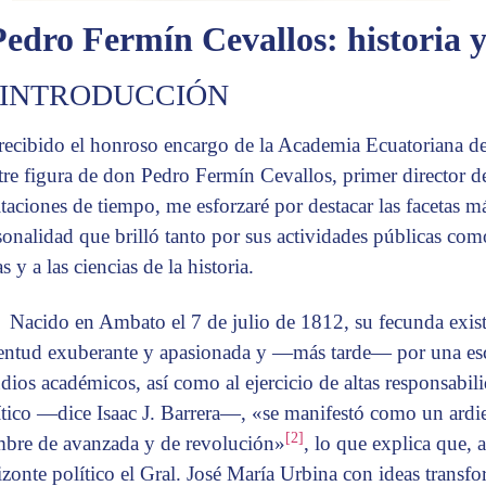
edro Fermín Cevallos: historia 
. INTRODUCCIÓN
recibido el honroso encargo de la Academia Ecuatoriana d
stre figura de don Pedro Fermín Cevallos, primer director de
itaciones de tiempo, me esforzaré por destacar las facetas m
sonalidad que brilló tanto por sus actividades públicas como
as y a las ciencias de la historia.
Nacido en Ambato el 7 de julio de 1812, su fecunda exis
entud exuberante y apasionada y —más tarde— por una esc
udios académicos, así como al ejercicio de altas responsabi
ítico —dice Isaac J. Barrera—, «se manifestó como un ardien
[2]
bre de avanzada y de revolución»
, lo que explica que, 
izonte político el Gral. José María Urbina con ideas transfo