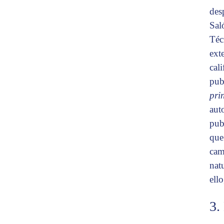
des
Sal
Téc
ext
cal
pub
pri
aut
pub
que
cam
nat
ell
3