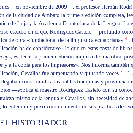
pués
—
en noviembre de 2009—, el profesor Hernán Rodríg
ón de la ciudad de Ambato la primera edición completa
,
le
nica de Loja y la Academia Ecuatoriana de la Lengua. La e
enso estudio en el que Rodríguez Castelo —profundo cono
[4]
ifica de obra «fundacional de la lingüística ecuatoriana»
.
licación ha de considerarse «lo que en estas cosas de libros 
nceps
, es decir, la primera edición impresa de una obra, pos
or y a la copia para los impresores». Nos informa también q
licación, Cevallos fue aumentando y quitando voces […], a
 llegaban como moda a las hablas tranquilas y provincianas 
bios —explica el maestro Rodríguez Castelo con su conoci
uraleza misma de la lengua y Cevallos, sin necesidad de ah
o, lo entendió y puso como cimiento de sus prácticas de lex
. EL HISTORIADOR