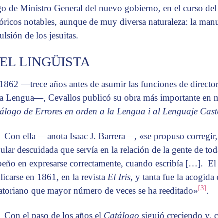
go de Ministro General del nuevo gobierno, en el curso del
tóricos notables, aunque de muy diversa naturaleza: la manu
ulsión de los jesuitas.
 EL LINGÜISTA
1862 —trece años antes de asumir las funciones de directo
la Lengua—, Cevallos publicó su obra más importante en ma
álogo de Errores en orden a la Lengua i al Lenguaje Cast
Con ella —anota Isaac J. Barrera—,
«se propuso corregir,
ular descuidada que servía en la relación de la gente de tod
eño en expresarse correctamente, cuando escribía […]. E
licarse en 1861, en la revista
El Iris
, y tanta fue la acogida 
[3]
atoriano que mayor número de veces se ha reeditado»
.
Con el paso de los años el
Catálogo
siguió creciendo y, 