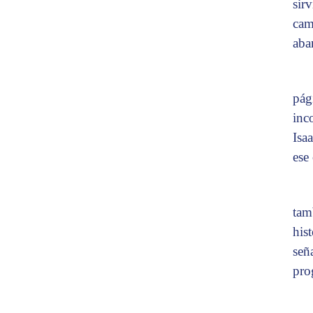
sir
cam
aba
pág
inc
Isa
ese
tam
his
señ
pro