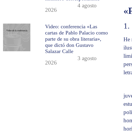
4 agosto
«P
2026
1
Video: conferencia «Las
cartas de Pablo Palacio como
parte de su obra literaria»,
He 
que dictó don Gustavo
ilu
Salazar Calle
lim
3 agosto
2026
per
letr
juv
est
pol
hom
hor