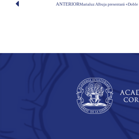
ANTERIOR
Marialuz Albuja presentará «Doble fi