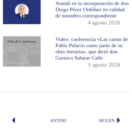
Arandi en la incorporación de don
Diego Pérez Ordóñez en calidad
de miembro correspondiente
4 agosto 2026
Video: conferencia «Las cartas de
Pablo Palacio como parte de su
obra literaria», que dictó don
Gustavo Salazar Calle
3 agosto 2026
ANTERIOR
SIGUENTE
¿«Infección» o «infectación»?
«Viento