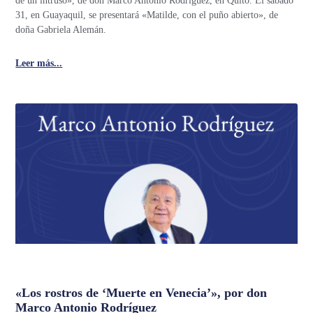
de un intruso», de don Marco Antonio Rodríguez, en Quito. El sábado
31, en Guayaquil, se presentará «Matilde, con el puño abierto», de
doña Gabriela Alemán.
Leer más...
«Los rostros de ‘Muerte en Venecia’», por don
Marco Antonio Rodríguez