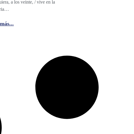
iera, a los veinte, / vive en la
ria…
más...