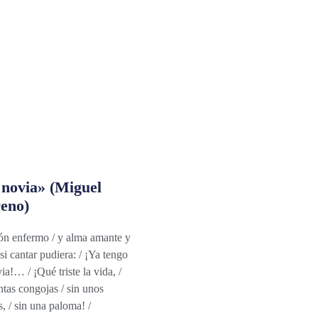
 novia» (Miguel
eno)
ón enfermo / y alma amante y
 si cantar pudiera: / ¡Ya tengo
ia!… / ¡Qué triste la vida, /
ntas congojas / sin unos
, / sin una paloma! /