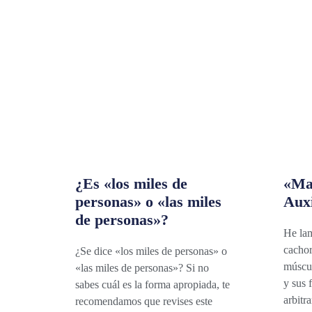
¿Es «los miles de
«Ma
personas» o «las miles
Auxi
de personas»?
He lam
cachor
¿Se dice «los miles de personas» o
múscul
«las miles de personas»? Si no
y sus 
sabes cuál es la forma apropiada, te
arbitr
recomendamos que revises este