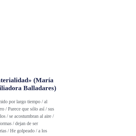
terialidad» (María
liadora Balladares)
ido por largo tiempo / al
ro / Parece que sólo así / sus
os / se acostumbran al aire /
formas / dejan de ser
arias / He golpeado / a los