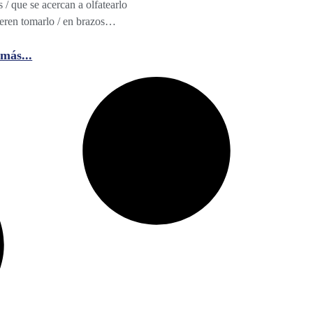
s / que se acercan a olfatearlo
ieren tomarlo / en brazos…
más...