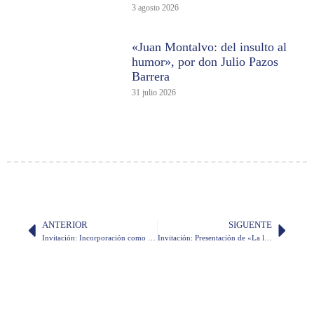
3 agosto 2026
«Juan Montalvo: del insulto al
humor», por don Julio Pazos
Barrera
31 julio 2026
ANTERIOR
SIGUENTE
Invitación: Incorporación como miembro correspondiente de don Carlos Arcos Cabrera
Invitación: Presentación de «La lengua morlaca» de Oswaldo Encalada Vásquez