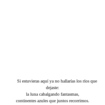
/ y la tierra se ha vuelto más huraña...
Si estuvieras aquí ya no hallarías los ríos que
dejaste:
la luna cabalgando fantasmas,
continentes azules que juntos recorrimos.