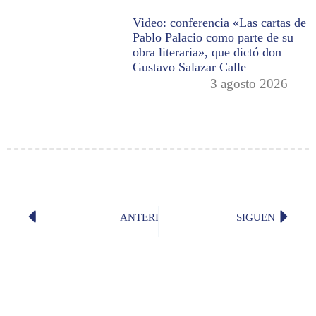
Video: conferencia «Las cartas de
Pablo Palacio como parte de su
obra literaria», que dictó don
Gustavo Salazar Calle
3 agosto 2026
ANTERIOR
SIGUENTE
«Paternidades», por don Juan Valdan
Es «apa