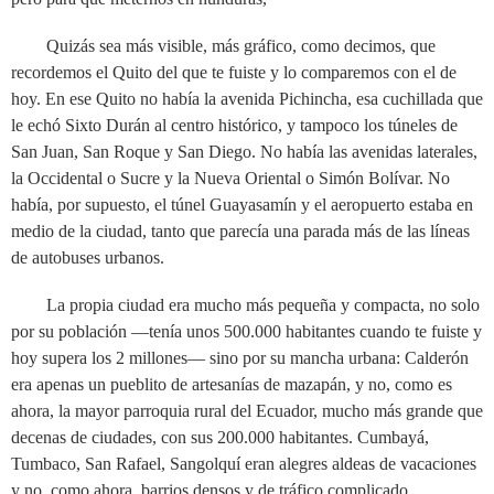
Quizás sea más visible, más gráfico, como decimos, que
recordemos el Quito del que te fuiste y lo comparemos con el de
hoy. En ese Quito no había la avenida Pichincha, esa cuchillada que
le echó Sixto Durán al centro histórico, y tampoco los túneles de
San Juan, San Roque y San Diego. No había las avenidas laterales,
la Occidental o Sucre y la Nueva Oriental o Simón Bolívar. No
había, por supuesto, el túnel Guayasamín y el aeropuerto estaba en
medio de la ciudad, tanto que parecía una parada más de las líneas
de autobuses urbanos.
La propia ciudad era mucho más pequeña y compacta, no solo
por su población ––tenía unos 500.000 habitantes cuando te fuiste y
hoy supera los 2 millones–– sino por su mancha urbana: Calderón
era apenas un pueblito de artesanías de mazapán, y no, como es
ahora, la mayor parroquia rural del Ecuador, mucho más grande que
decenas de ciudades, con sus 200.000 habitantes. Cumbayá,
Tumbaco, San Rafael, Sangolquí eran alegres aldeas de vacaciones
y no, como ahora, barrios densos y de tráfico complicado.