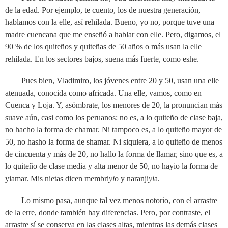
de la edad. Por ejemplo, te cuento, los de nuestra generación,
hablamos con la elle, así rehilada. Bueno, yo no, porque tuve una
madre cuencana que me enseñó a hablar con elle. Pero, digamos, el
90 % de los quiteños y quiteñas de 50 años o más usan la elle
rehilada. En los sectores bajos, suena más fuerte, como eshe.
Pues bien, Vladimiro, los jóvenes entre 20 y 50, usan una elle
atenuada, conocida como africada. Una elle, vamos, como en
Cuenca y Loja. Y, asómbrate, los menores de 20, la pronuncian más
suave aún, casi como los peruanos: no es, a lo quiteño de clase baja,
no hacho la forma de chamar. Ni tampoco es, a lo quiteño mayor de
50, no hasho la forma de shamar. Ni siquiera, a lo quiteño de menos
de cincuenta y más de 20, no hallo la forma de llamar, sino que es, a
lo quiteño de clase media y alta menor de 50, no hayio la forma de
yiamar. Mis nietas dicen membri
yi
o y naranji
yi
a.
Lo mismo pasa, aunque tal vez menos notorio, con el arrastre
de la erre, donde también hay diferencias. Pero, por contraste, el
arrastre sí se conserva en las clases altas, mientras las demás clases