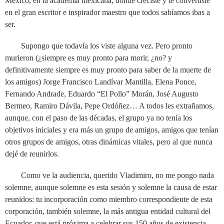
México, en la academia mexicana, donde creciste y te convertiste
en el gran escritor e inspirador maestro que todos sabíamos ibas a
ser.
Supongo que todavía los viste alguna vez. Pero pronto
murieron (¿siempre es muy pronto para morir, ¿no? y
definitivamente siempre es muy pronto para saber de la muerte de
los amigos) Jorge Francisco Landívar Mantilla, Elena Ponce,
Fernando Andrade, Eduardo “El Pollo” Morán, José Augusto
Bermeo, Ramiro Dávila, Pepe Ordóñez… A todos les extrañamos,
aunque, con el paso de las décadas, el grupo ya no tenía los
objetivos iniciales y era más un grupo de amigos, amigos que tenían
otros grupos de amigos, otras dinámicas vitales, pero al que nunca
dejé de reunirlos.
Como ve la audiencia, querido Vladimiro, no me pongo nada
solemne, aunque solemne es esta sesión y solemne la causa de estar
reunidos: tu incorporación como miembro correspondiente de esta
corporación, también solemne, la más antigua entidad cultural del
Ecuador, que está próxima a celebrar sus 150 años de existencia.