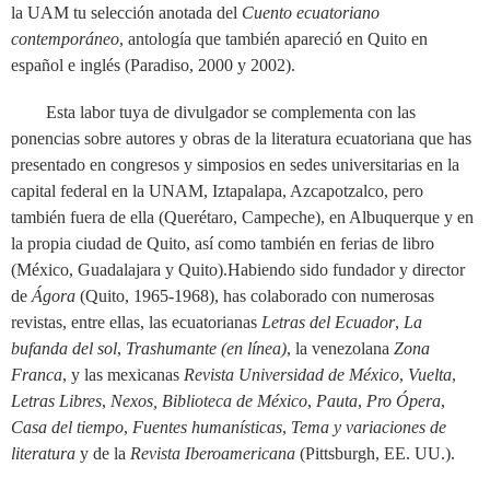
la UAM tu selección anotada del
Cuento ecuatoriano
contemporáneo
, antología que también apareció en Quito en
español e inglés (Paradiso, 2000 y 2002).
Esta labor tuya de divulgador se complementa con las
ponencias sobre autores y obras de la literatura ecuatoriana que has
presentado en congresos y simposios en sedes universitarias en la
capital federal en la UNAM, Iztapalapa, Azcapotzalco, pero
también fuera de ella (Querétaro, Campeche), en Albuquerque y en
la propia ciudad de Quito, así como también en ferias de libro
(México, Guadalajara y Quito).Habiendo sido fundador y director
de
Ágora
(Quito, 1965-1968), has colaborado con numerosas
revistas, entre ellas, las ecuatorianas
Letras del Ecuador
,
La
bufanda del sol
,
Trashumante (en línea)
, la venezolana
Zona
Franca
, y las mexicanas
Revista Universidad de México
,
Vuelta
,
Letras Libres
,
Nexos, Biblioteca de México
,
Pauta
,
Pro Ópera
,
Casa del tiempo
,
Fuentes humanísticas
,
Tema y variaciones de
literatura
y de la
Revista Iberoamericana
(Pittsburgh, EE. UU.).