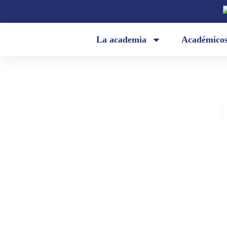
La academia
Académico
Academia Ecuatoriana de la Lengua
marzo 25, 2020
«¿El fin de un tiempo?», por don
Corral B.