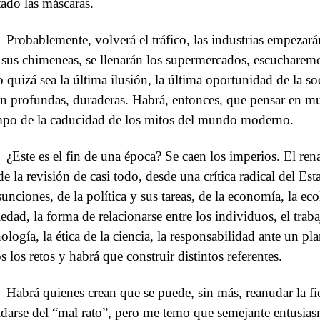
tado las máscaras.
Probablemente, volverá el tráfico, las industrias empezar
 sus chimeneas, se llenarán los supermercados, escucharemos 
o quizá sea la última ilusión, la última oportunidad de la s
án profundas, duraderas. Habrá, entonces, que pensar en mu
mpo de la caducidad de los mitos del mundo moderno.
¿Este es el fin de una época? Se caen los imperios. El ren
de la revisión de casi todo, desde una crítica radical del Est
unciones, de la política y sus tareas, de la economía, la ecol
iedad, la forma de relacionarse entre los individuos, el trab
nología, la ética de la ciencia, la responsabilidad ante un p
s los retos y habrá que construir distintos referentes.
Habrá quienes crean que se puede, sin más, reanudar la fie
idarse del “mal rato”, pero me temo que semejante entusias