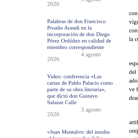
2026
con
Palabras de don Francisco
vig
Proaño Arandi en la
con
incorporación de don Diego
la c
Pérez Ordóñez en calidad de
miembro correspondiente
4 agosto
2026
esp
del
Video: conferencia «Las
ado
cartas de Pablo Palacio como
ve 
parte de su obra literaria»,
que dictó don Gustavo
dra
Salazar Calle
3 agosto
2026
art
ore
«Juan Montalvo: del insulto