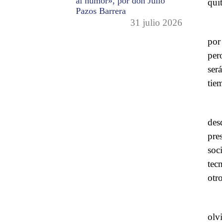
al humor», por don Julio
qui
Pazos Barrera
31 julio 2026
por
per
ser
tie
des
pres
soc
tec
otro
olv