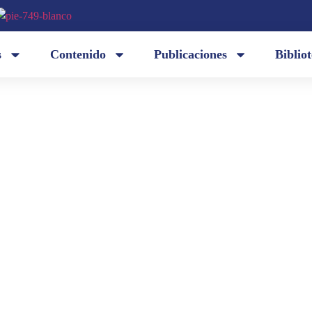
s
Contenido
Publicaciones
Biblio
¿Este es el fin de una época? Se caen los imperios
desde la revisión de casi todo, desde una crítica ra
 Fabián
presunciones, de la política y sus tareas...