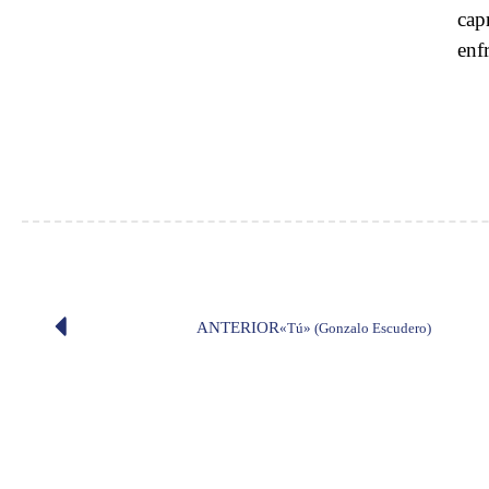
cap
enf
ANTERIOR
«Tú» (Gonzalo Escudero)