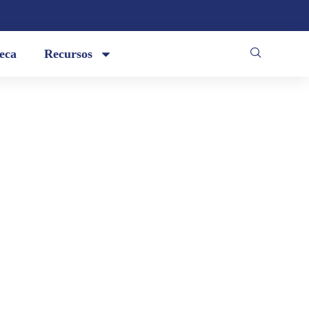
teca
Recursos
. El renacimiento solo será posible
dical del Estado, de la ley y sus