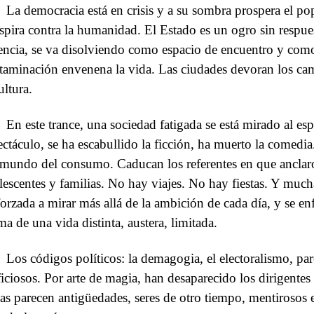
La democracia está en crisis y a su sombra prospera el pop
spira contra la humanidad. El Estado es un ogro sin respues
encia, se va disolviendo como espacio de encuentro y como 
taminación envenena la vida. Las ciudades devoran los cam
ultura.
En este trance, una sociedad fatigada se está mirado al es
ectáculo, se ha escabullido la ficción, ha muerto la comedia.
 mundo del consumo. Caducan los referentes en que ancla
lescentes y familias. No hay viajes. No hay fiestas. Y mucha
forzada a mirar más allá de la ambición de cada día, y se en
ma de una vida distinta, austera, limitada.
Los códigos políticos: la demagogia, el electoralismo, pa
ificiosos. Por arte de magia, han desaparecido los dirigente
jas parecen antigüedades, seres de otro tiempo, mentirosos e