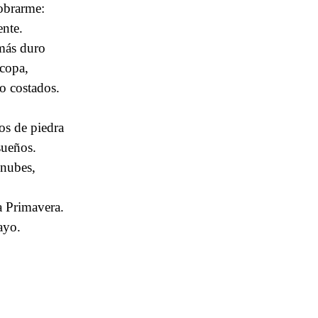
obrarme:
ente.
 más duro
 copa,
o costados.
dos de piedra
sueños.
 nubes,
a Primavera.
ayo.