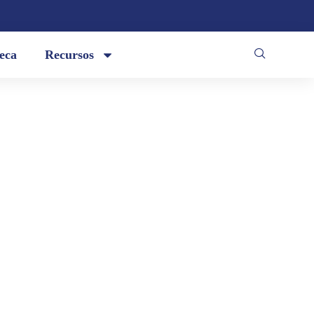
teca
Recursos
 redescubro la partitura del rocío
za. ¡Cómo mata ganarse la vida! / El