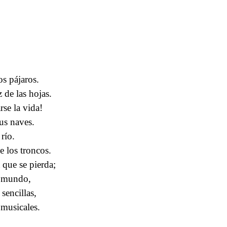
os pájaros.
z de las hojas.
se la vida!
us naves.
río.
e los troncos.
 que se pierda;
l mundo,
sencillas,
 musicales.