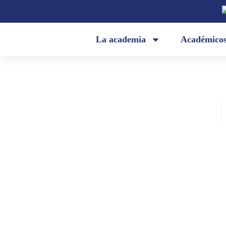
La academia
Académico
Academia Ecuatoriana de la Lengua
noviembre 11, 2020
«El paraíso perdido» (Diego Oqu