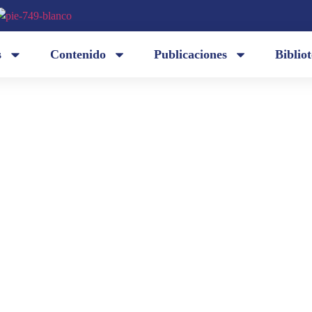
s
Contenido
Publicaciones
Biblio
Escucho, a los tiempos, el canto de los pájaros. / Y
sobre la tez de las hojas. / Mi espíritu se despere
aire transporta mariposas a bordo de sus naves...
endo)