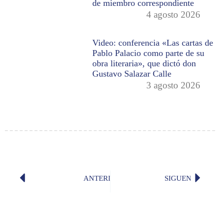
de miembro correspondiente
4 agosto 2026
Video: conferencia «Las cartas de
Pablo Palacio como parte de su
obra literaria», que dictó don
Gustavo Salazar Calle
3 agosto 2026
ANTERIOR
SIGUENTE
«Melancoly rhapsody» (David Lede
«Coplil