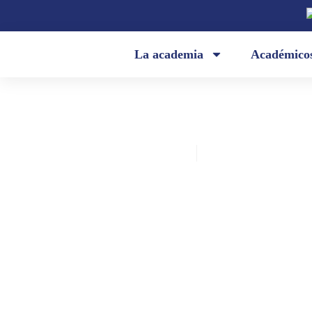
La academia
Académico
Academia Ecuatoriana de la Lengua
julio 29, 2021
«Guitarra» (Nicolás Guillén)