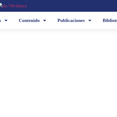
s
Contenido
Publicaciones
Bibliot
Tendida en la madrugada, / la firme guitarra esper
desesperada. / Su clamorosa cintura, / en la que el
estira / la carne dura. / Arde la guitarra sola / mien