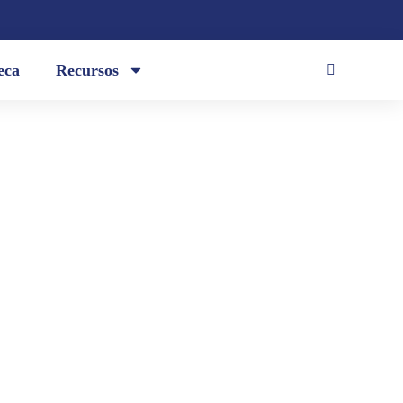
eca
Recursos
a: / voz de profunda madera /
 pueblo suspira, / preñada de son,
tras la luna se acaba...