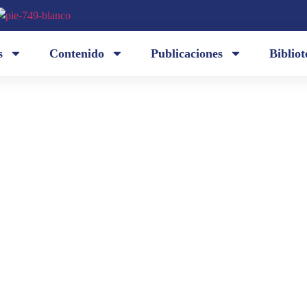
s
Contenido
Publicaciones
Bibliot
«I' am not a professional, I work / in an office of
nrique
dentro del charco de su enagua. / «I'am always sho
seldom.» / Mi sombra era demasiado grande en su c