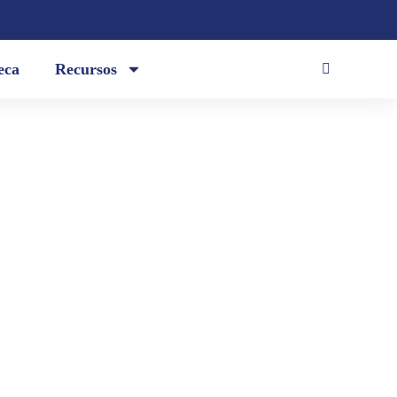
eca
Recursos
 the American Army.» / Sus pies
rt of money / but I do this very
ama, / balsa seca de soltera...