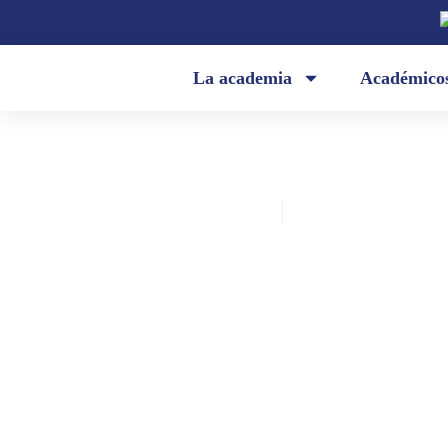
La academia
Académico
Academia Ecuatoriana de la Lengua
agosto 6, 2021
«La muchacha de Tokio» (Jorge E
Adoum)