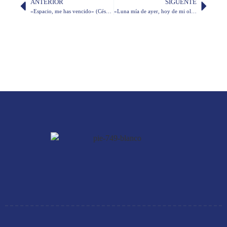
ANTERIOR
SIGUENTE
«Espacio, me has vencido» (César Dávila Andrade)
«Luna mía de ayer, hoy de mi olvido» (Rafael Alberti)