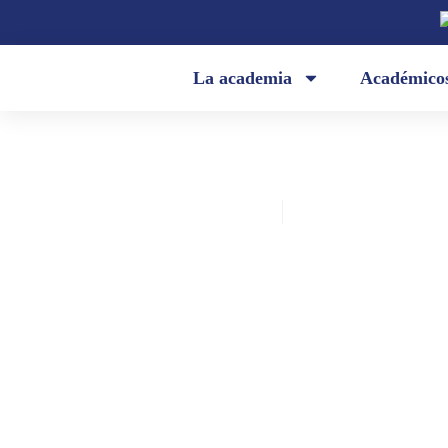
La academia
Académico
Academia Ecuatoriana de la Lengua
febrero 21, 2018
Academia Ecuatoriana de la Leng
estrena «Hablando nos entendemo
programa multiplataforma