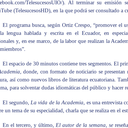
cebook.com/TelesucesosUIO/). Al terminar su emisión se
Tube (TelesucesosHD), en la que podrá ser consultado a cu
El programa busca, según Ortiz Crespo, “promover el us
la lengua hablada y escrita en el Ecuador, en especi
ionales y, en ese marco, de la labor que realizan la Acade
 miembros”.
El espacio de 30 minutos contiene tres segmentos. El pr
Academia
, donde, con formato de noticiario se presentan
tura, así como nuevos libros de literatura ecuatoriana. Ta
oma, para solventar dudas idiomáticas del público y hacer 
El segundo,
La vida de la Academia
, es una entrevista
re un tema de su especialidad, charla que se realiza en el e
En el tercero, y último,
El autor de la semana, se
reseñ