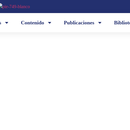
s
Contenido
Publicaciones
Bibliot
ua
s»,