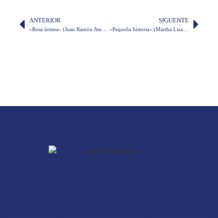
ANTERIOR
SIGUENTE
«Rosa íntima» (Juan Ramón Jiménez)
«Pequeña historia» (Martha Lizarzaburu)