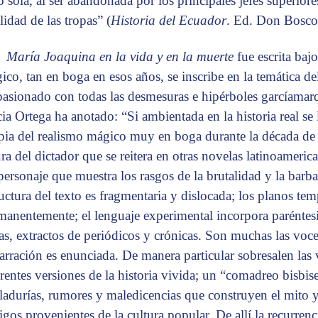
o sola, al ser abandonada por los principales jefes superior
lidad de las tropas” (
Historia del Ecuador
. Ed. Don Bosco
María Joaquina en la vida y en la muerte
fue escrita baj
ico, tan en boga en esos años, se inscribe en la temática del
pasionado con todas las desmesuras e hipérboles garcíamarq
cia Ortega ha anotado: “Si ambientada en la historia real se 
pia del realismo mágico muy en boga durante la década de 
ura del dictador que se reitera en otras novelas latinoamerica
personaje que muestra los rasgos de la brutalidad y la barbar
ructura del texto es fragmentaria y dislocada; los planos te
manentemente; el lenguaje experimental incorpora paréntesi
tas, extractos de periódicos y crónicas. Son muchas las voc
narración es enunciada. De manera particular sobresalen la
erentes versiones de la historia vivida; un “comadreo bisbi
ladurías, rumores y maledicencias que construyen el mito y
igos provenientes de la cultura popular. De allí la recurren