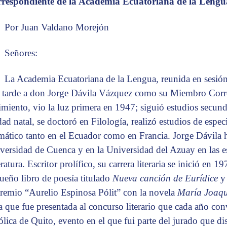
respondiente de la Academia Ecuatoriana de la Lengu
Por Juan Valdano Morejón
Señores:
La Academia Ecuatoriana de la Lengua, reunida en sesión
a tarde a don Jorge Dávila Vázquez como su Miembro Cor
imiento, vio la luz primera en 1947; siguió estudios secunda
ad natal, se doctoró en Filología, realizó estudios de especi
mático tanto en el Ecuador como en Francia. Jorge Dávila h
versidad de Cuenca y en la Universidad del Azuay en las e
ratura. Escritor prolífico, su carrera literaria se inició en 
ueño libro de poesía titulado
Nueva canción de Eurídice
Premio “Aurelio Espinosa Pólit” con la novela
María Joaqui
a que fue presentada al concurso literario que cada año con
ólica de Quito, evento en el que fui parte del jurado que di