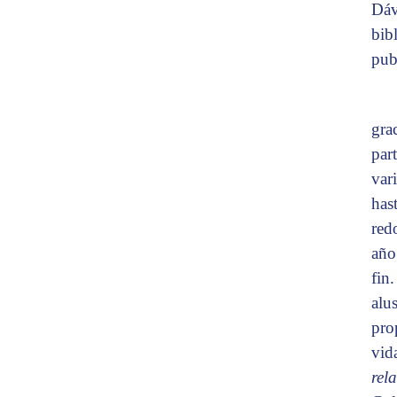
Dáv
bib
pub
gra
par
var
has
redo
año
fin
alu
pro
vid
rel