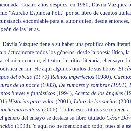
cionada. Cuatro años después, en 1980, Dávila Vázquez ob
mio “Aurelio Espinosa Pólit” por su libro de cuentos titul
cunstancia encomiable para el autor quien, desde entonces
peón de las letras.
Dávila Vázquez tiene a su haber una prolífica obra literari
a prácticamente todos los géneros, desde la poesía lírica, la
a, el micro cuento, el teatro, la crítica literaria, el ensayo, la
iodística en fin. He aquí algunos títulos de sus libros:
El cí
mpos del olvido (1979) Relatos imperfectos
(1980),
Cuentos
aturas de la noche
(1983),
De rumores
y
sombras (1991), 
ntos breves
y
fantásticos
(1994),
Acerca de los ángeles
(1
01)
Historias para volar
(2001),
Libro de los sueños
(200
noche maravillosa
(2006). Todos estos títulos se refieren a
el género del ensayo se destaca su libro titulado
César Dávi
uicidio
(1998). Y aquí no he mencionado todo, pues si a es