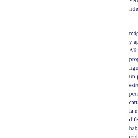
Per
fide
mág
y a
Ali
pro
fig
un 
est
per
car
la 
dif
hab
cód