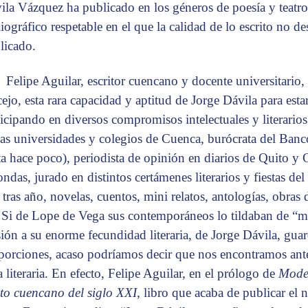
ila Vázquez ha publicado en los géneros de poesía y teatro
liográfico respetable en el que la calidad de lo escrito no d
licado.
Felipe Aguilar, escritor cuencano y docente universitari
cejo, esta rara capacidad y aptitud de Jorge Dávila para est
ticipando en diversos compromisos intelectuales y literario
ias universidades y colegios de Cuenca, burócrata del Banco
ta hace poco), periodista de opinión en diarios de Quito y
ndas, jurado en distintos certámenes literarios y fiestas del 
 tras año, novelas, cuentos, mini relatos, antologías, obras 
. Si de Lope de Vega sus contemporáneos lo tildaban de “mo
sión a su enorme fecundidad literaria, de Jorge Dávila, gua
porciones, acaso podríamos decir que nos encontramos ante
a literaria. En efecto, Felipe Aguilar, en el prólogo de
Moder
ato cuencano del siglo XXI,
libro que acaba de publicar el 