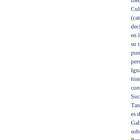
med
Cul
(ca
dec
en 
su 
pun
per
Ign
his
con
Suc
Tan
es 
Gab
sob