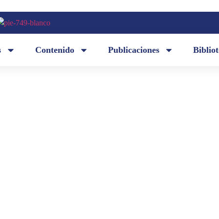
s
Contenido
Publicaciones
Biblio
Desde nuestros archivos rescatamos el discurso d
la
pronunció el 21 de noviembre de 2012 en la cere
bro
Dávila Vázquez en calidad de miembro correspon
ila