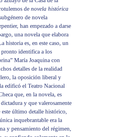
eo azuayo de la Casa de la
 rotulemos de
novela histórica
o subgénero de novela
rpentier, han empezado a darse
bargo, una novela que elabora
a historia es, en este caso, un
 pronto identifica a los
obrina” María Joaquina con
hos detalles de la realidad
lero, la oposición liberal y
a edificó el Teatro Nacional
heca que, en la novela, es
 dictadura y que valerosamente
este último detalle histórico,
 única inquebrantable era la
alma y pensamiento del régimen,