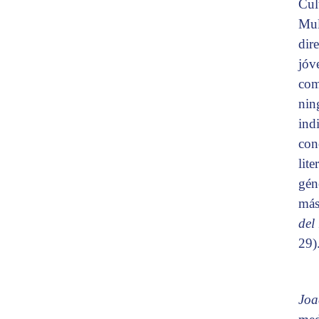
Cul
Mult
dire
jóv
com
nin
ind
con
lit
gén
más
del
29)
Joa