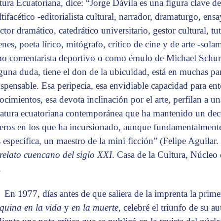
tura Ecuatoriana, dice: “Jorge Dávila es una figura clave de
ifacético -editorialista cultural, narrador, dramaturgo, ensay
ctor dramático, catedrático universitario, gestor cultural, tu
enes, poeta lírico, mitógrafo, crítico de cine y de arte -sol
o comentarista deportivo o como émulo de Michael Schu
guna duda, tiene el don de la ubicuidad, está en muchas part
ispensable. Esa peripecia, esa envidiable capacidad para ent
ocimientos, esa devota inclinación por el arte, perfilan a una
eratura ecuatoriana contemporánea que ha mantenido un dec
eros en los que ha incursionado, aunque fundamentalmente
 específica, un maestro de la mini ficción” (Felipe Aguilar.
 relato cuencano del siglo XXI
. Casa de la Cultura, Núcleo
.
En 1977, días antes de que saliera de la imprenta la prim
quina en la vida
y
en la muerte,
celebré el triunfo de su a