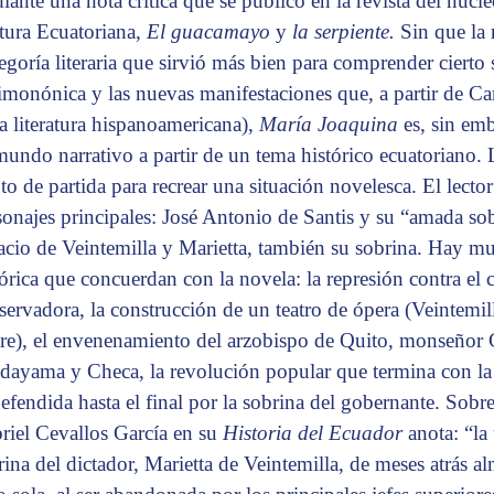
iante una nota crítica que se publicó en la revista del núcl
tura Ecuatoriana,
El guacamayo
y
la serpiente.
Sin que la
tegoría literaria que sirvió más bien para comprender ciert
imonónica y las nuevas manifestaciones que, a partir de Ca
la literatura hispanoamericana),
María Joaquina
es, sin em
mundo narrativo a partir de un tema histórico ecuatoriano. L
to de partida para recrear una situación novelesca. El lector
sonajes principales: José Antonio de Santis y su “amada s
acio de Veintemilla y Marietta, también su sobrina. Hay muc
tórica que concuerdan con la novela: la represión contra el c
servadora, la construcción de un teatro de ópera (Veintemill
re), el envenenamiento del arzobispo de Quito, monseñor C
dayama y Checa, la revolución popular que termina con la
defendida hasta el final por la sobrina del gobernante. Sobre 
riel Cevallos García en su
Historia del Ecuador
anota: “la
rina del dictador, Marietta de Veintemilla, de meses atrás 