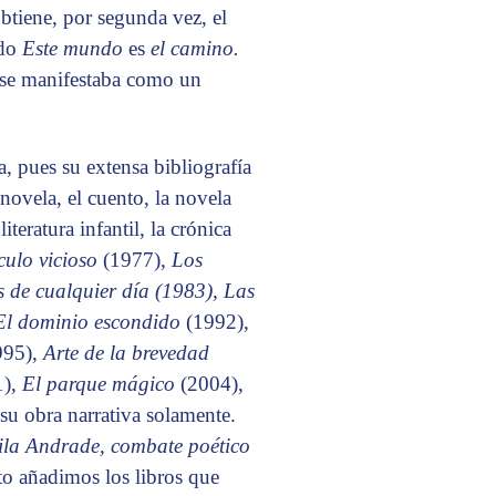
tiene, por segunda vez, el
ado
Este mundo
es
el camino.
, se manifestaba como un
a, pues su extensa bibliografía
 novela, el cuento, la novela
 literatura infantil, la crónica
rculo vicioso
(1977),
Los
 de cualquier día (1983), Las
El dominio escondido
(1992),
995),
Arte de la brevedad
1),
El parque mágico
(2004),
 su obra narrativa solamente.
la Andrade, combate poético
to añadimos los libros que