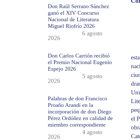
Cor
Don Raúl Serrano Sánchez
ganó el XIV Concurso
Nacional de Literatura
Miguel Riofrío 2026
6 agosto
2026
Don Carlos Carrión recibió
est
el Premio Nacional Eugenio
nac
Espejo 2026
ciud
5 agosto
2026
dra
Uni
Palabras de don Francisco
Lite
Proaño Arandi en la
peq
incorporación de don Diego
Pérez Ordóñez en calidad de
el 
miembro correspondiente
obr
4 agosto
Cat
2026