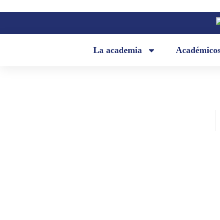
La academia
Académico
Academia Ecuatoriana de la Lengua
febrero 9, 2024
Discurso de don Juan Valdano en 
incorporación en calidad de miem
correspondiente de don Jorge Dáv
Vázquez