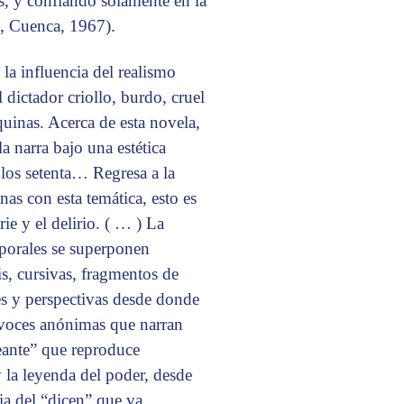
es, y confiando solamente en la
, Cuenca, 1967).
o la influencia del realismo
 dictador criollo, burdo, cruel
uinas. Acerca de esta novela,
la narra bajo una estética
los setenta… Regresa a la
nas con esta temática, esto es
ie y el delirio. ( … ) La
mporales se superponen
s, cursivas, fragmentos de
es y perspectivas desde donde
s voces anónimas que narran
seante” que reproduce
 la leyenda del poder, desde
cia del “dicen” que va