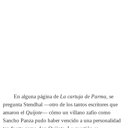
villano zafio como Sancho Panza pudo haber vencido a una
personalidad tan fuerte como don Quijote...
En alguna página de
La cartuja de Parma
, se
pregunta Stendhal —otro de los tantos escritores que
amaron el
Quijote
— cómo un villano zafio como
Sancho Panza pudo haber vencido a una personalidad