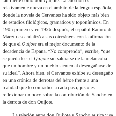
tan fuerte como don Quijote. La cuestión es
relativamente nueva en el ámbito de la lengua española,
donde la novela de Cervantes ha sido objeto más bien
de estudios filológicos, gramáticos y toponímicos. En
1905 primero y en 1926 después, el español Ramiro de
Maeztu escandalizó a sus coterráneos con la afirmación
de que el
Quijote
era el mejor documento de la
decadencia de España. “No comprendo”, escribe, “que
se pueda leer el
Quijote
sin saturarse de la melancolía
que un hombre y un pueblo sienten al desengañarse de
su ideal”. Ahora bien, si Cervantes exhibe su desengaño
en una crónica de derrotas del héroe frente a una
realidad que lo contradice a cada paso, justo es
reflexionar un poco sobre la contribución de Sancho en
la derrota de don Quijote.
La relación entre don Quijote y Sancho es rica y se