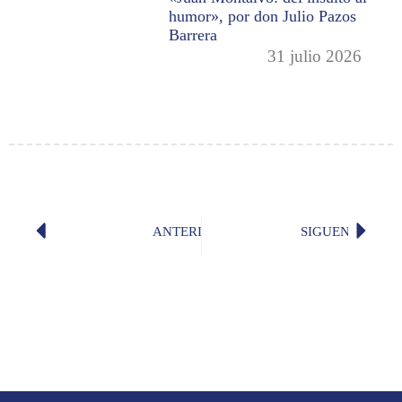
humor», por don Julio Pazos
Barrera
31 julio 2026
ANTERIOR
SIGUENTE
«La última tarde» (José María Egas)
«Nada s