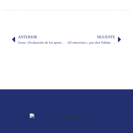
ANTERIOR
SIGUENTE
Curso «Evaluación de los aprendizajes en entornos virtuales y docencia universitaria»
«El retrovisor», por don Fabián Corral