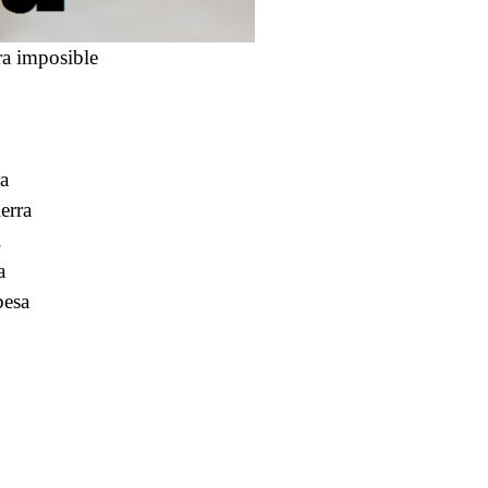
ra imposible
o
ra
erra
.
a
besa