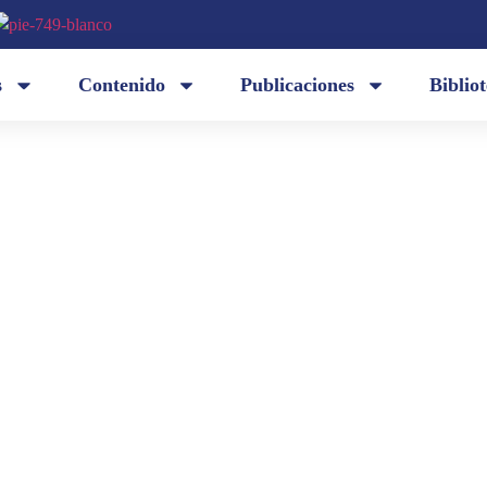
s
Contenido
Publicaciones
Biblio
En el camino hay un silencio de palabra imposible 
Sobre el despoblado / hacen penitencia las sombras
palabra
/ por donde bajarán los ángeles a la tierra / Mi vid