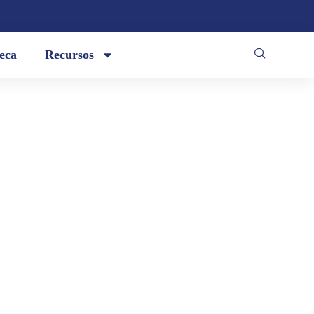
teca
Recursos
/ La tarde reza en ermita de fuego /
 / Las estrellas columpian la escalera
a se desangra...