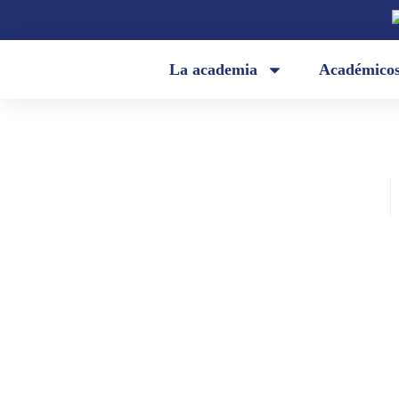
La academia
Académico
Academia Ecuatoriana de la Lengua
agosto 25, 2022
«En el camino hay un silencio de 
imposible» (Norah Lange)