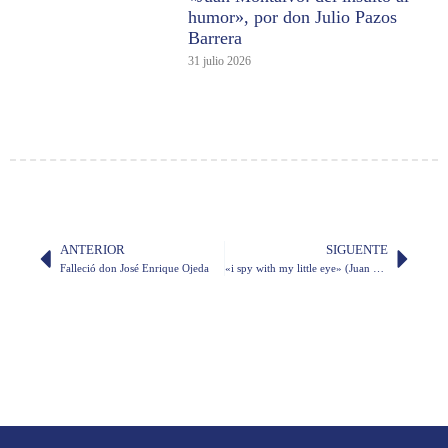
humor», por don Julio Pazos
Barrera
31 julio 2026
ANTERIOR
SIGUENTE
Falleció don José Enrique Ojeda
«i spy with my little eye» (Juan Romero Vinueza)