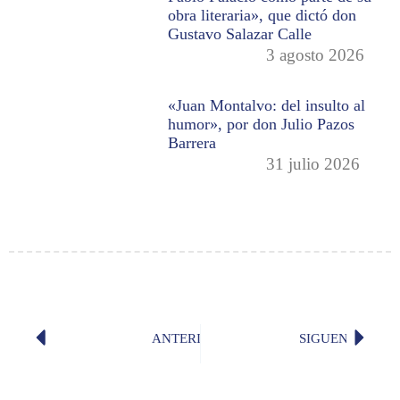
obra literaria», que dictó don
Gustavo Salazar Calle
3 agosto 2026
«Juan Montalvo: del insulto al
humor», por don Julio Pazos
Barrera
31 julio 2026
ANTERIOR
SIGUENTE
«Resurrexit» (Bruno Sáenz)
«Coral