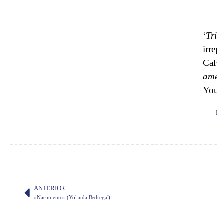
‘
Tr
irre
Cal
ame
You
ANTERIOR
«Nacimiento» (Yolanda Bedregal)