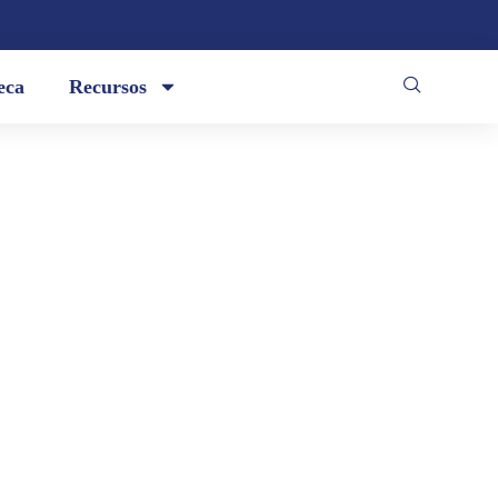
eca
Recursos
o, o quizás por esas mismas razones,
 acompañado, reflotado o rescatado de