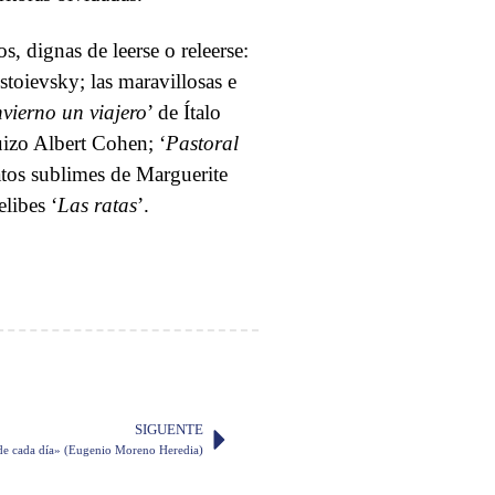
s, dignas de leerse o releerse:
stoievsky; las maravillosas e
vierno un viajero
’ de Ítalo
uizo Albert Cohen; ‘
Pastoral
elatos sublimes de Marguerite
libes ‘
Las ratas
’.
SIGUENTE
e cada día» (Eugenio Moreno Heredia)