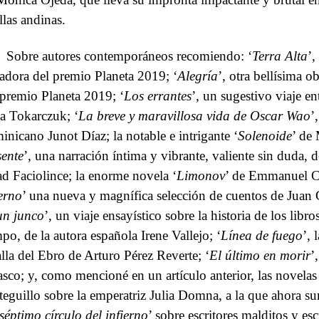
llas andinas.
Sobre autores contemporáneos recomiendo: ‘
Terra Alta
’,
adora del premio Planeta 2019; ‘
Alegría
’, otra bellísima o
 premio Planeta 2019; ‘
Los errantes
’, un sugestivo viaje en
a Tokarczuk; ‘
La breve y maravillosa vida de Oscar Wao
’
inicano Junot Díaz; la notable e intrigante ‘
Solenoide
’ de 
sente
’, una narración íntima y vibrante, valiente sin duda, 
d Faciolince; la enorme novela ‘
Limonov
’ de Emmanuel Ca
ierno
’ una nueva y magnífica selección de cuentos de Juan 
un junco
’, un viaje ensayístico sobre la historia de los libro
mpo, de la autora española Irene Vallejo; ‘
Línea de fuego
’, 
alla del Ebro de Arturo Pérez Reverte; ‘
El último en morir
’
asco; y, como mencioné en un artículo anterior, las novelas
teguillo sobre la emperatriz Julia Domna, a la que ahora su
séptimo círculo del infierno
’ sobre escritores malditos y esc